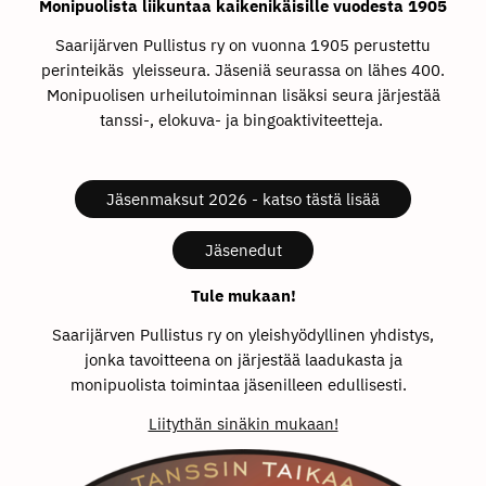
Monipuolista liikuntaa kaikenikäisille vuodesta 1905
Saarijärven Pullistus ry on vuonna 1905 perustettu
perinteikäs yleisseura. Jäseniä seurassa on lähes 400.
Monipuolisen urheilutoiminnan lisäksi seura järjestää
tanssi-, elokuva- ja bingoaktiviteetteja.
Jäsenmaksut 2026 - katso tästä lisää
Jäsenedut
Tule mukaan!
Saarijärven Pullistus ry on yleishyödyllinen yhdistys,
jonka tavoitteena on järjestää laadukasta ja
monipuolista toimintaa jäsenilleen edullisesti.
Liitythän sinäkin mukaan!