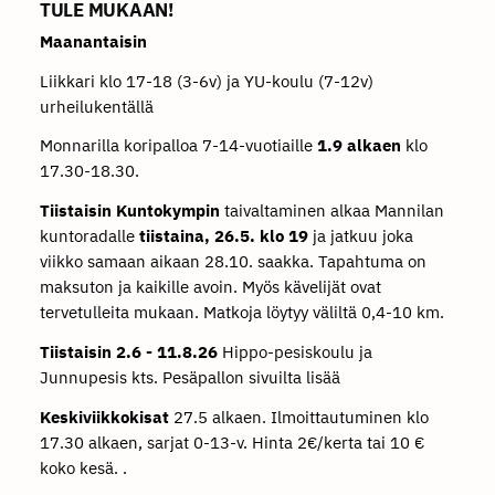
TULE MUKAAN!
Maanantaisin
Liikkari klo 17-18 (3-6v) ja YU-koulu (7-12v)
urheilukentällä
Monnarilla koripalloa 7-14-vuotiaille
1.9 alkaen
klo
17.30-18.30.
Tiistaisin
Kuntokympin
taivaltaminen alkaa Mannilan
kuntoradalle
tiistaina, 26.5. klo 19
ja jatkuu joka
viikko samaan aikaan 28.10. saakka. Tapahtuma on
maksuton ja kaikille avoin. Myös kävelijät ovat
tervetulleita mukaan. Matkoja löytyy väliltä 0,4-10 km.
Tiistaisin 2.6 - 11.8.26
Hippo-pesiskoulu ja
Junnupesis kts. Pesäpallon sivuilta lisää
Keskiviikkokisat
27.5 alkaen. Ilmoittautuminen klo
17.30 alkaen, sarjat 0-13-v. Hinta 2€/kerta tai 10 €
koko kesä. .