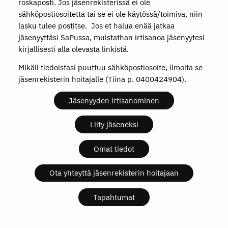
roskaposti. Jos jäsenrekisterissä ei ole
sähköpostiosoitetta tai se ei ole käytössä/toimiva, niin
lasku tulee postitse. Jos et halua enää jatkaa
jäsenyyttäsi SaPussa, muistathan irtisanoa jäsenyytesi
kirjallisesti alla olevasta linkistä.
Mikäli tiedoistasi puuttuu sähköpostiosoite, ilmoita se
jäsenrekisterin hoitajalle (Tiina p. 0400424904).
Jäsenyyden irtisanominen
Liity jäseneksi
Omat tiedot
Ota yhteyttä jäsenrekisterin hoitajaan
Tapahtumat