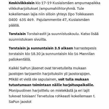
Keskiviikkoisin
klo 17-19 Kusiaismäen ampumapaikka
viikkoharjoitukset /ampumahiihtoryhmä. Tule
kokeilemaan lajia niin silloin yhteys Ilpo Toikkaseen
0400 635 469. Pajulammentie 47, Kusiaismäen
päällä.
Torstaisin
Torstairastit ja suunnistuskoulu. Katso lisää
suunnistuksen sivuilta.
Torstaisin ja sunnuntaisin 3.5 alkaen
harrastepesis
torstaisin klo 18.30 ja sunnuntaisin klo 16 Mannilan
pallokentällä.
Kaikki SaPun jäsenet ovat tervetulleita mukaan
jaostojen tarjoamiin harjoituksiin yli jaostorajojen.
Mikäli et vielä ole sapulainen,
voit tulla mukaan
tutustumaan toimintaan näille harjoituspaikoille.
Monipuolinen harjoittelu on mielekästä ja eri lajit
tukevat toisiaan! Tervetuloa rohkeasti kokeilemaan t.
SaPun jaostot