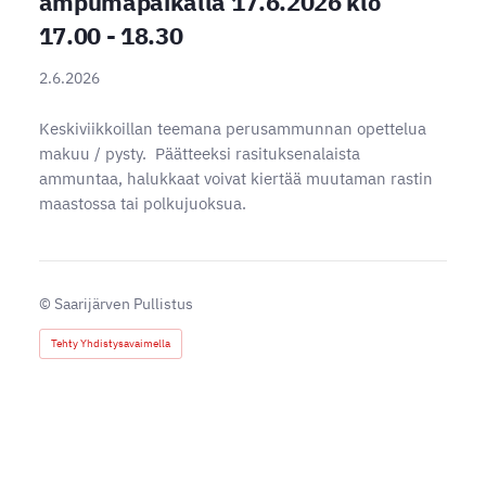
ampumapaikalla 17.6.2026 klo
17.00 - 18.30
2.6.2026
Keskiviikkoillan teemana perusammunnan opettelua
makuu / pysty. Päätteeksi rasituksenalaista
ammuntaa, halukkaat voivat kiertää muutaman rastin
maastossa tai polkujuoksua.
©
Saarijärven Pullistus
Tehty Yhdistysavaimella