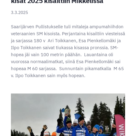
kisat 2025 kisailtiin Mikkelissä
3.3.2025
Saarijärven Pullistukselle tuli mitaleja ampumahiihdon
veteraanien SM kisoista. Perjantaina kisailtiin viesteissä
ja sarjassa 180 v Ari Toikkanen, Esa Pienkellomäki ja
Ilpo Toikkanen saivat tiukassa kisassa pronssia. SM-
hopea jäi vain 100 metrin päähän. Lauantaina oli
vuorossa normaalimatkat, siinä Esa Pienkellomäki sai
hopeaa M 60 sarjassa. Sunnuntain pikamatkalla M 65
v. Ilpo Toikkanen sain myös hopean.