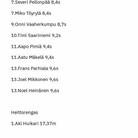
7.Severi Pellonpää 8,4s
7.Miko Töyrylä 8,4s
9.Onni Vaaherkumpu 8,7s
10.Timi Saariniemi 9,2s
11.Aapo Pimiä 9,4s
11.Aatu Mäkelä 9,4s
13.Frans Parhiala 9,6s
13.Joel Mikkonen 9,6s
13.Noel Heinänen 9,6s
Heittorengas
1.Aki Huikari 17,37m