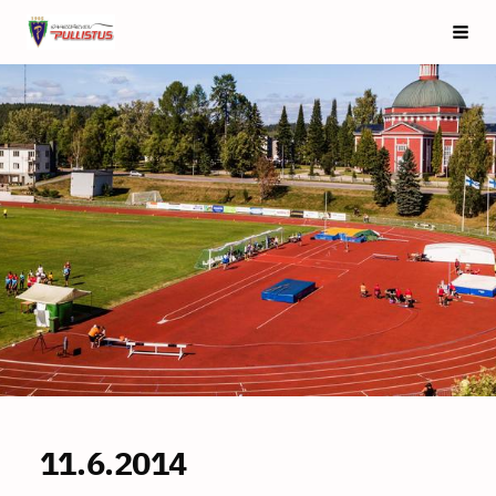
Siirry
Saarijärven Pullistus
Vali
sivun
sisältöön
11.6.2014