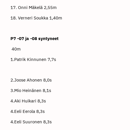
17. Onni Mäkelä 2,55m
18. Verneri Soukka 1,40m
P7 -07 ja -08 syntyneet
40m
1.Patrik Kinnunen 7,7s
2.Joose Ahonen 8,0s
3.Mio Heinänen 8,1s
4.Aki Huikari 8,3s
4.Eeli Eerola 8,3s
4.Eeli Suuronen 8,3s