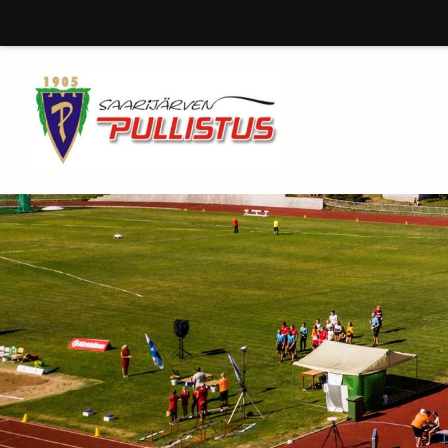
Siirry
sivun
sisältöön
Saarijärven Pullistus