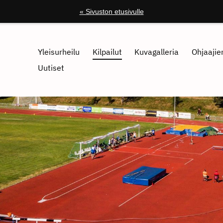
« Sivuston etusivulle
Yleisurheilu
Kilpailut
Kuvagalleria
Ohjaajien
Uutiset