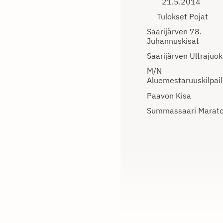
21.5.2014
Tulokset Pojat
Saarijärven 78.
Juhannuskisat
Saarijärven Ultrajuo
M/N
Aluemestaruuskilpail
Paavon Kisa
Summassaari Marat