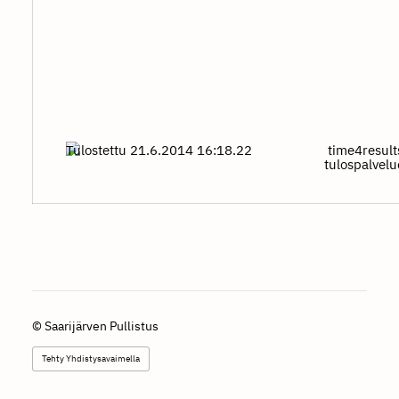
Tulostettu 21.6.2014 16:18.22
time4result
tulospalvel
©
Saarijärven Pullistus
Tehty Yhdistysavaimella