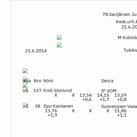
78.Sarijärven J
Kesk.urh.
21.6.2
M Kolmil
Tuloks
21.6.2014
Sija
Nro
Nimi
Seura
1
157
Emil Storlund
IF VOM
X
X
13,54
14,15
13,59
+0,6
+1,7
+0,8
2
38
Ilpo Kantanen
Suonenjoen Vas
13,76
X
X
X
11,86
+1,9
+1,1