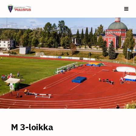
Siirry
Saarijärven Pullistus
Vali
sivun
sisältöön
M 3-loikka