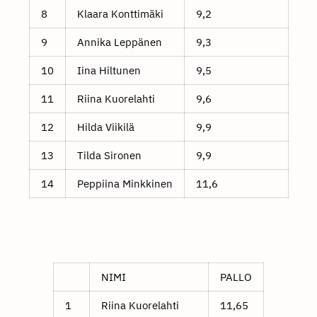
8
Klaara Konttimäki
9,2
9
Annika Leppänen
9,3
10
Iina Hiltunen
9,5
11
Riina Kuorelahti
9,6
12
Hilda Viikilä
9,9
13
Tilda Sironen
9,9
14
Peppiina Minkkinen
11,6
NIMI
PALLO
1
Riina Kuorelahti
11,65