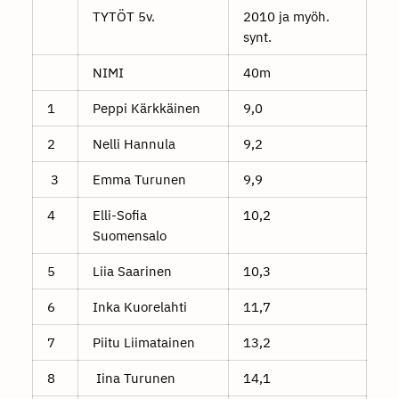
TYTÖT 5v.
2010 ja myöh.
synt.
NIMI
40m
1
Peppi Kärkkäinen
9,0
2
Nelli Hannula
9,2
3
Emma Turunen
9,9
4
Elli-Sofia
10,2
Suomensalo
5
Liia Saarinen
10,3
6
Inka Kuorelahti
11,7
7
Piitu Liimatainen
13,2
8
Iina Turunen
14,1