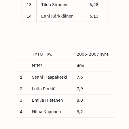
13
Tilda Sironen
6,28
14
Enni Kärkkäinen
6,13
TYTÖT 9v.
2006-2007 synt.
NIMI
40m
1
Senni Haapakoski
7,6
2
Lotta Perkiö
7,9
3
Emilia Hietanen
8,8
4
Niina Koponen
9,2