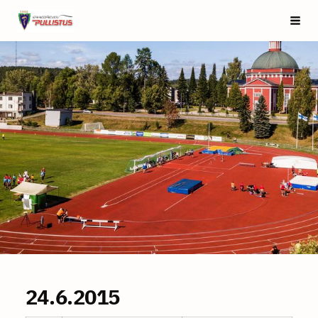
Siirry
Saarijärven Pullistus
Vali
sivun
sisältöön
24.6.2015