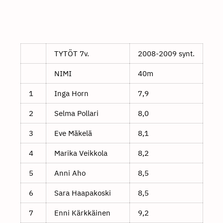
TYTÖT 7v.
2008-2009 synt.
NIMI
40m
1
Inga Horn
7,9
2
Selma Pollari
8,0
3
Eve Mäkelä
8,1
4
Marika Veikkola
8,2
5
Anni Aho
8,5
6
Sara Haapakoski
8,5
7
Enni Kärkkäinen
9,2