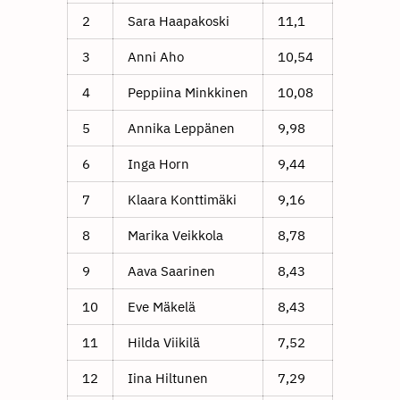
2
Sara Haapakoski
11,1
3
Anni Aho
10,54
4
Peppiina Minkkinen
10,08
5
Annika Leppänen
9,98
6
Inga Horn
9,44
7
Klaara Konttimäki
9,16
8
Marika Veikkola
8,78
9
Aava Saarinen
8,43
10
Eve Mäkelä
8,43
11
Hilda Viikilä
7,52
12
Iina Hiltunen
7,29