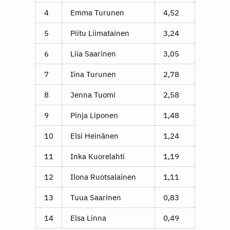
4
Emma Turunen
4,52
5
Piitu Liimatainen
3,24
6
Liia Saarinen
3,05
7
Iina Turunen
2,78
8
Jenna Tuomi
2,58
9
Pinja Liponen
1,48
10
Elsi Heinänen
1,24
11
Inka Kuorelahti
1,19
12
Ilona Ruotsalainen
1,11
13
Tuua Saarinen
0,83
14
Elsa Linna
0,49