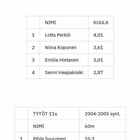
NIMI
KUULA
1
Lotta Perkiö
4,01
2
Niina Koponen
3,61
3
Emilia Hietanen
3,01
4
Senni Haapakoski
2,87
TYTÖT 11v.
2004-2005 synt.
NIMI
60m
1
Pihla Suuronen
10,3