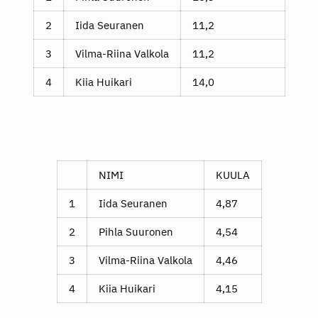
2
Iida Seuranen
11,2
3
Vilma-Riina Valkola
11,2
4
Kiia Huikari
14,0
NIMI
KUULA
1
Iida Seuranen
4,87
2
Pihla Suuronen
4,54
3
Vilma-Riina Valkola
4,46
4
Kiia Huikari
4,15