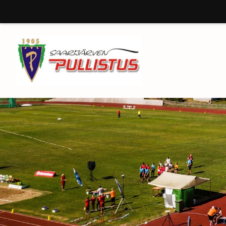
Siirry
sivun
sisältöön
Saarijärven Pullistus