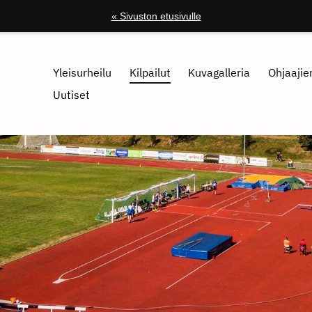
« Sivuston etusivulle
Yleisurheilu
Kilpailut
Kuvagalleria
Ohjaajien
Uutiset