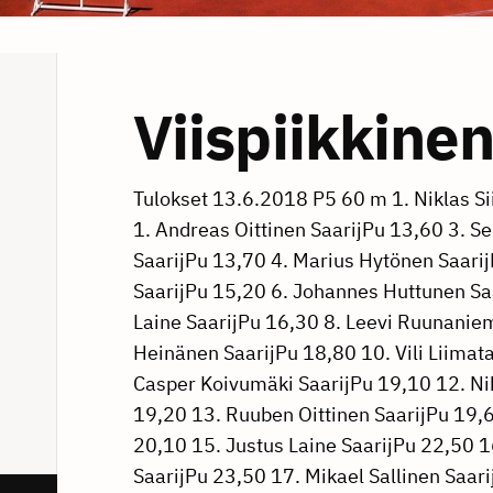
Viispiikkine
Tulokset 13.6.2018 P5 60 m 1. Niklas Siikaranta SaarijPu 13,60 1. Andreas Oittinen SaarijPu 13,60 3. Sebastian Siikaranta SaarijPu 13,70 4. Marius Hytönen SaarijPu 14,00 5. Jimi Hannula SaarijPu 15,20 6. Johannes Huttunen SaarijPu 15,80 7. Julius Laine SaarijPu 16,30 8. Leevi Ruunaniemi SaarijPu 17,20 9. Vertti Heinänen SaarijPu 18,80 10. Vili Liimatainen SaarijPu 18,90 11. Casper Koivumäki SaarijPu 19,10 12. Niki Kemppainen SaarijPu 19,20 13. Ruuben Oittinen SaarijPu 19,60 14. Veeti Oikari KarstKi 20,10 15. Justus Laine SaarijPu 22,50 16. Juuso Väätänen SaarijPu 23,50 17. Mikael Sallinen SaarijPu 30,00 Erä 1 Tuuli: 0,0 1. Niklas Siikaranta SaarijPu 13,60 1. Andreas Oittinen SaarijPu 13,60 3. Jimi Hannula SaarijPu 15,20 4. Johannes Huttunen SaarijPu 15,80 5. Ruuben Oittinen SaarijPu 19,60 6. Veeti Oikari KarstKi 20,10 Erä 2 Tuuli: 0,0 1. Sebastian Siikaranta SaarijPu 13,70 2. Marius Hytönen SaarijPu 14,00 3. Julius Laine SaarijPu 16,30 4. Casper Koivumäki SaarijPu 19,10 5. Justus Laine SaarijPu 22,50 6. Juuso Väätänen SaarijPu 23,50 Erä 3 Tuuli: 0,1 1. Leevi Ruunaniemi SaarijPu 17,20 2. Vertti Heinänen SaarijPu 18,80 3. Vili Liimatainen SaarijPu 18,90 4. Niki Kemppainen SaarijPu 19,20 5. Mikael Sallinen SaarijPu 30,00 P5 Pallonheitto 1. Niklas Siikaranta SaarijPu 12,75 12,75 2. Sebastian Siikaranta SaarijPu 12,23 12,23 3. Andreas Oittinen SaarijPu 10,45 10,45 4. Marius Hytönen SaarijPu 8,83 8,83 5. Jimi Hannula SaarijPu 7,42 7,42 6. Casper Koivumäki SaarijPu 7,28 7,28 7. Rahkonen Matti SaarijPu 5,68 5,68 8. Ruuben Oittinen SaarijPu 4,44 4,44 9. Vili Liimatainen SaarijPu 4,21 4,21 10. Johannes Huttunen SaarijPu 4,05 4,05 11. Justus Laine SaarijPu 3,80 3,80 12. Veeti Oikari KarstKi 3,74 3,74 13. Vertti Heinänen SaarijPu 3,47 3,47 14. Niki Kemppainen SaarijPu 3,21 3,21 15. Juuso Väätänen SaarijPu 3,18 3,18 16. Leevi Ruunaniemi SaarijPu 2,60 2,60 17. Julius Laine SaarijPu 2,53 2,53 18. Mikael Sallinen SaarijPu 2,00 2,00 P7 60 m Tuuli: 0,0 1. Onni Mäkelä SaarijPu 11,80 2. Markus Huikari SaarijPu 13,10 3. Konsta Rosti SaarijPu 13,20 3. Nuutti Reiman SaarijPu 13,20 5. Tuure Nieminen SaarijPu 14,10 6. Miska Ahola SaarijPu 14,40 7. Kimi Kemppainen SaarijPu 14,60 8. Juuso Ruunaniemi SaarijPu 18,90 P7 Pallonheitto 1. Tuure Nieminen SaarijPu 12,42 12,42 2. Konsta Rosti SaarijPu 11,91 11,91 3. Nuutti Reiman SaarijPu 11,77 11,77 4. Markus Huikari SaarijPu 11,53 11,53 5. Onni Mäkelä SaarijPu 9,39 9,39 6. Kimi Kemppainen SaarijPu 9,01 9,01 7. Miska Ahola SaarijPu 8,29 8,29 8. Juuso Ruunaniemi SaarijPu 6,57 6,57 P9 300 m 1. Valtteri Valkola 2010 SaarijPu 1.02,13 2. Anton Lindgren 2009 KarstKi 1.03,22 3. ≈ke Pimiä SaarijPu 1.03,48 4. Roope Laakkonen SaarijPu 1.05,69 5. Eetu Villman 2010 KarstKi 1.06,34 6. R