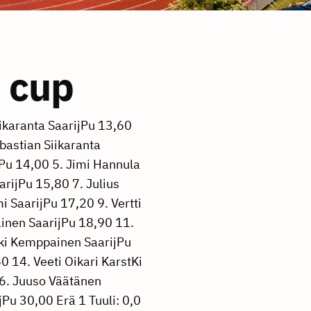
n cup
eima Liponen SaarijPu 1.15,13 7. Lassi Reiman SaarijPu 1.18,34 8. Antti Leppänen SaarijPu 1.42,69 Erä 1 1. Valtteri Valkola 2010 SaarijPu 1.02,13 2. Anton Lindgren 2009 KarstKi 1.03,22 3. ≈ke Pimiä SaarijPu 1.03,48 4. Eetu Villman 2010 KarstKi 1.06,34 Erä 2 1. Roope Laakkonen SaarijPu 1.05,69 2. Reima Liponen SaarijPu 1.15,13 3. Lassi Reiman SaarijPu 1.18,34 4. Antti Leppänen SaarijPu 1.42,69 P9 Kuula 1. Leevi Karpeeki SaarijPu 5,43 5,10 4,42 5,11 5,43 2. Antti Leppänen SaarijPu 5,38 X 4,84 4,93 5,38 3. Anton Lindgren 2009 KarstKi 5,30 4,77 5,15 5,30 4,40 4. Lassi Reiman SaarijPu 4,84 4,70 4,84 4,55 4,32 5. Eetu Villman 2010 KarstKi 4,81 4,81 4,73 4,74 4,76 6. Valtteri Valkola 2010 SaarijPu 4,34 3,49 4,16 3,78 4,34 7. ≈ke Pimiä SaarijPu 4,13 4,13 4,08 X 3,25 8. Reima Liponen SaarijPu 4,09 2,95 2,42 3,08 4,09 P11 60 m aj 1. Oliver Hautanen Dallas Texas 11,57 2. Eeli Eerola SaarijPu 13,43 3. Leevi Sissonen SaarijPu 13,43 4. Aki Huikari SaarijPu 14,44 5. Aapo Pimiä 15,61 Erä 1 Tuuli: +0,1 1. Oliver Hautanen Dallas Texas 11,57 2. Eeli Eerola SaarijPu 13,43 Erä 2 Tuuli: +0,5 1. Leevi Sissonen SaarijPu 13,43 2. Aki Huikari SaarijPu 14,44 3. Aapo Pimiä 15,61 P11 Korkeus 1. Aki Huikari SaarijPu 110 100 105 110 115 O O O XXX 2. Eeli Eerola SaarijPu 110 090 095 100 105 110 115 O XO XO XO XXO XXX 3. Oliver Hautanen Dallas Texas 105 090 095 100 105 110 O O O O XXX 4. Leevi Sissonen SaarijPu 095 080 085 090 095 100 O O O O XXX 5. Aapo Pimiä 090 085 090 095 XO O XXX P13 Keihäs 1. Otto Hämäläinen 2005 KarstKi 53,31 47,80 48,85 49,71 53,31 2. Otto Hautanen PylkYr 42,99 42,99 38,