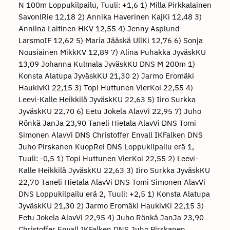
N 100m Loppukilpailu, Tuuli: +1,6 1) Milla Pirkkalainen SavonlRie 12,18 2) Annika Haverinen KajKi 12,48 3) Anniina Laitinen HKV 12,55 4) Jenny Asplund LarsmoIF 12,62 5) Maria Jääskä UllKi 12,76 6) Sonja Nousiainen MikkKV 12,89 7) Alina Puhakka JyväskKU 13,09 Johanna Kulmala JyväskKU DNS M 200m 1) Konsta Alatupa JyväskKU 21,30 2) Jarmo Eromäki HaukivKi 22,15 3) Topi Huttunen VierKoi 22,55 4) Leevi-Kalle Heikkilä JyväskKU 22,63 5) Iiro Surkka JyväskKU 22,70 6) Eetu Jokela AlavVi 22,95 7) Juho Rönkä JanJa 23,90 Taneli Hietala AlavVi DNS Tomi Simonen AlavVi DNS Christoffer Envall IKFalken DNS Juho Pirskanen KuopRei DNS Loppukilpailu erä 1, Tuuli: -0,5 1) Topi Huttunen VierKoi 22,55 2) Leevi-Kalle Heikkilä JyväskKU 22,63 3) Iiro Surkka JyväskKU 22,70 Taneli Hietala AlavVi DNS Tomi Simonen AlavVi DNS Loppukilpailu erä 2, Tuuli: +2,5 1) Konsta Alatupa JyväskKU 21,30 2) Jarmo Eromäki HaukivKi 22,15 3) Eetu Jokela AlavVi 22,95 4) Juho Rönkä JanJa 23,90 Christoffer Envall IKFalken DNS Juho Pirskanen KuopRei DNS M 400m 1) Filiph Johansson GamlakIF 48,50 2) Eemeli Välimäki NoormNo 50,21 3) Elmeri Lesonen SotkJy 51,47 4) Jouko Juntunen TampPy 52,07 5) Samuli Takkunen AlavVi 52,13 Roope Kangasvieri ToholU Julius Uutela HKV Samuli Losoi TampPy Loppukilpailu erä 0 Julius Uutela HKV Roope Kangasvieri ToholU Samuli Losoi TampPy Loppukilpailu erä 1 1) Filiph Johansson GamlakIF 48,50 2) Eemeli Välimäki NoormNo 50,21 3) Elmeri Lesonen SotkJy 51,47 4) Jouko Juntunen TampPy 52,07 5) Samuli Takkunen AlavVi 52,13 N 400m 1) Milja Thureson TurTo 54,93 2) Jonna Berghem HangöIK 55,75 3) Veera Perälä LahdA 56,72 4) Anniina Laitinen HKV 58,00 5) Kaisa Isokääntä KalajJu 58,42 6) Riika Tirkkonen JoensKa 59,00 7) Mari Heinonen KajKi 1.01,48 8) Mette Lukin KuopRei 1.02,97 9) Jenna Maukonen JyväskKU 1.07,67 Pinja Heinonen TampPy Riina Heikkonen LappUM Loppukilpailu erä 1 1) Riika Tirkkonen JoensKa 59,00 2) Mari Heinonen KajKi 1.01,48 3) Mette Lukin KuopRei 1.02,97 4) Jenna Maukonen JyväskKU 1.07,67 Pinja Heinonen TampPy Loppukilpailu erä 2 1) Milja Thureson TurTo 54,93 2) Jonna Berghem HangöIK 55,75 3) Veera Perälä LahdA 56,72 4) Anniina Laitinen HKV 58,00 5) Kaisa Isokääntä KalajJu 58,42 Riina Heikkonen LappUM M 800m 1) Samu Heikkonen LappUM 1.55,54 2) Roni Tirkkonen JoensKa 1.55,80 3) Lauri Hassi OrivPo 1.56,02 4) Tuomas Puputti IFRaseb 1.58,51 5) Jere Haapalainen TampPy 1.59,34 6) Robert Hagström GamlakIF 1.59,84 7) Kristian Hautakoski AlavVi 2.00,01 8) Otto Vilpponen JoensKa 2.00,02 9) Teemu Pihlajamäki LapVi 2.00,82 10) Rasmus Lerstrand VasaIS 2.01,37 11) Saku Miettinen LappUM 2.01,92 12) Valtteri Luomala KauhWi 2.02,11 13) Patrik Järvinen TampPy 2.02,94 14) Tuukka Mäkinen LauttLu 2.03,78 15) Eino Perämaa TampPy 2.05,56 16) Benjamin Heinonen SavonlRie 2.07,97 Tuure Haapanen TuUL Jouko Juntunen TampPy DNF Loppukilpailu erä 1 1) Kristian Hautakoski AlavVi 2.00,01 2) Teemu Pihlajamäki LapVi 2.00,82 3) Rasmus Lerstrand VasaIS 2.01,37 4) Saku Miettinen LappUM 2.01,92 5) Valtteri Luomala KauhWi 2.02,11 6) Patrik Järvinen TampPy 2.02,94 7) Tuukka Mäkinen LauttLu 2.03,78 8) Eino Perämaa TampPy 2.05,56 9) Benjamin Heinonen SavonlRie 2.07,97 Loppukilpailu erä 2 1) Samu Heikkonen LappUM 1.55,54 2) Roni Tirkkonen JoensKa 1.55,80 3) Lauri Hassi OrivPo 1.56,02 4) Tuomas Puputti IFRaseb 1.58,51 5) Jere Haapalainen TampPy 1.59,34 6) Robert Hagström GamlakIF 1.59,84 7) Otto Vilpponen JoensKa 2.00,02 Jouko Juntunen TampPy DNF Tuure Haapanen TuUL N 1500m Loppukilpailu 1) Satu Rautiainen KoivKi 4.38,16 2) Pihla Hokkanen KuopRei 4.44,05 3) Ilona Pulkkinen TurWei 4.51,89 4) Melissa Kykyri KälvTa 4.59,16 5) Elisa Sihvola ViipU 4.59,39 6) Anne Lyytinen RunClub 5.01,17 7) Helmi Karkiainen KeurKi 5.04,05 8) Venla Mäkäräinen KuopRei 5.06,77 Elma Hannikainen HKV DNS Iiris Koski LahdA DNS Katariina Kärkkäinen IisVi DNS Saana Lappalainen SeinäjSU DNS M 3000m Loppukilpailu Elias Kortelainen JoensKa