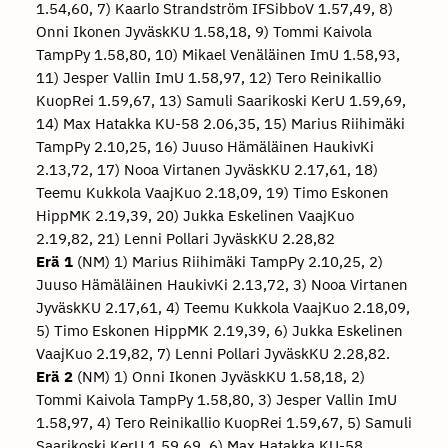
1.54,60, 7) Kaarlo Strandström IFSibboV 1.57,49, 8)
Onni Ikonen JyväskKU 1.58,18, 9) Tommi Kaivola
TampPy 1.58,80, 10) Mikael Venäläinen ImU 1.58,93,
11) Jesper Vallin ImU 1.58,97, 12) Tero Reinikallio
KuopRei 1.59,67, 13) Samuli Saarikoski KerU 1.59,69,
14) Max Hatakka KU-58 2.06,35, 15) Marius Riihimäki
TampPy 2.10,25, 16) Juuso Hämäläinen HaukivKi
2.13,72, 17) Nooa Virtanen JyväskKU 2.17,61, 18)
Teemu Kukkola VaajKuo 2.18,09, 19) Timo Eskonen
HippMK 2.19,39, 20) Jukka Eskelinen VaajKuo
2.19,82, 21) Lenni Pollari JyväskKU 2.28,82
Erä 1
(NM) 1) Marius Riihimäki TampPy 2.10,25, 2)
Juuso Hämäläinen HaukivKi 2.13,72, 3) Nooa Virtanen
JyväskKU 2.17,61, 4) Teemu Kukkola VaajKuo 2.18,09,
5) Timo Eskonen HippMK 2.19,39, 6) Jukka Eskelinen
VaajKuo 2.19,82, 7) Lenni Pollari JyväskKU 2.28,82.
Erä 2
(NM) 1) Onni Ikonen JyväskKU 1.58,18, 2)
Tommi Kaivola TampPy 1.58,80, 3) Jesper Vallin ImU
1.58,97, 4) Tero Reinikallio KuopRei 1.59,67, 5) Samuli
Saarikoski KerU 1.59,69, 6) Max Hatakka KU-58