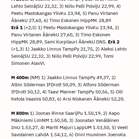
Lehto SeinäjSU 22,32, 3) Niilo Pelli PolvijU 22,99, 4)
Peetu Mastokangas YlivKu 23,94, 5) Panu Virtanen
ÄänekU 27,60, 6) Timo Eskonen HippMK 28,89
Erä 1
(+2,5) 1) Peetu Mastokangas YlivKu 23,94, 2)
Panu Virtanen ÄänekU 27,60, 3) Timo Eskonen
HippMK 28,89, Sami Korpilauri ÄänekU DNS.
Erä 2
(+1,3) 1) Jaakko Linnus TampPy 21,75, 2) Aleksi Lehto
SeinäjSU 22,32, 3) Niilo Pelli PolvijU 22,99, Tomi
Simonen AlavVi.
M 400m
(NM) 1) Jaakko Linnus TampPy 49,37, 2)
Albin Söderman IFDrott 50,09, 3) Alfons Söderman
IFDrott 50,12, 4) Taavi Manner TampPy 50,56, 5) Olli
Ketola VaasVa 50,83, 6) Arsi Niskanen ÄänekU 52,20.
M 800m
1) Joonas Rinne SaarijPu 1.50,19, 2) Aapo
Mäkiniemi LimNM 1.50,58, 3) Joonatan Venäläinen
ImU 1.53,27, 4) Martti Majuri LappUM 1.53,50, 5) Veeti
Savolainen LahdA 1.54,12, 6) Onni Huovinen JoensKa