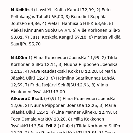
M Keihäs
1) Lassi Yli-Kotila KannU 72,99, 2) Eetu
Peltokangas ToholU 65,00, 3) Benedict Seppälä
JoutsPo 64,86, 4) Pietari Hanhisalo HIFK 63,65, 5)
Aleksi Kinnunen SuolU 59,94, 6) Ville Korhonen SiilPo
58,81, 7) Jussi Koskela KangKi 57,18, 8) Matias Viikilä
SaarijPu 55,70
N 100m
1) Elina Ruusuvuori JoensKa 11,99, 2) Tilda
Korhonen SiilPo 12,11, 3) Nuuna Piipponen JoensKa
12,13, 4) Aava Raudaskoski KokkTU 12,28, 5) Maria
Jääskä UllKi 12,43, 6) Helmiina Saarikunnas LahdA
12,59, 7) Frida Isojärvi SeinäjSU 12,96, 8) Vilma
Honkonen JyväskKU 13,00
Alkuerät:
Erä 1
(+0,9) 1) Elina Ruusuvuori JoensKa
12,06, 2) Nuuna Piipponen JoensKa 12,25, 3) Maria
Jääskä UllKi 12,41, 4) Iina Manner ÄänekU 12,49, 5)
Teea Osmala VarkKV 13,20, 6) Milla Kokkonen
JyväskKU 13,54.
Erä 2
(+0,4) 1) Tilda Korhonen SiilPo
12,23, 2) Aava Raudaskoski KokkTU 12,31, 3) Oona