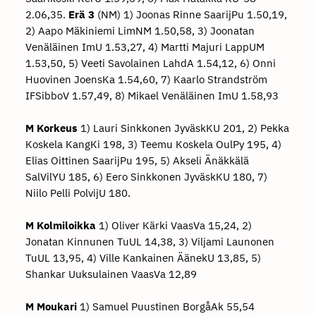
2.06,35.
Erä 3
(NM) 1) Joonas Rinne SaarijPu 1.50,19,
2) Aapo Mäkiniemi LimNM 1.50,58, 3) Joonatan
Venäläinen ImU 1.53,27, 4) Martti Majuri LappUM
1.53,50, 5) Veeti Savolainen LahdA 1.54,12, 6) Onni
Huovinen JoensKa 1.54,60, 7) Kaarlo Strandström
IFSibboV 1.57,49, 8) Mikael Venäläinen ImU 1.58,93
M Korkeus
1) Lauri Sinkkonen JyväskKU 201, 2) Pekka
Koskela KangKi 198, 3) Teemu Koskela OulPy 195, 4)
Elias Oittinen SaarijPu 195, 5) Akseli Änäkkälä
SalVilYU 185, 6) Eero Sinkkonen JyväskKU 180, 7)
Niilo Pelli PolvijU 180.
M Kolmiloikka
1) Oliver Kärki VaasVa 15,24, 2)
Jonatan Kinnunen TuUL 14,38, 3) Viljami Launonen
TuUL 13,95, 4) Ville Kankainen ÄänekU 13,85, 5)
Shankar Uuksulainen VaasVa 12,89
M Moukari
1) Samuel Puustinen BorgåAk 55,54