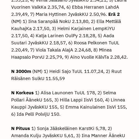
Vuorinen ValkKa 2.35,74, 6) Ebba Herranen LahdA
2.39,49, 7) Maria Hyttinen JyväskKU 2.50,96.
Erä 2
(NM) 1) Iina Saranpää NokU 2.13,80, 2) Ella Mettälä
KauhajKa 2.17,50, 3) Helmi Karjainen LempKiYU
2.17,50, 4) Katja Larinen OulPy 2.18,28, 5) Aada
Suutari JyväskKU 2.18,57, 6) Roosa Pelkonen TuUL
2.20,49, 7) Viola Takala AlajA 2.24,68, 8) Minea
Haapsalo PorvU 2.25,79, 9) Aino Vuolle KälvTa 2.28,42.
N 3000m
(NM) 1) Heidi Sajo TuUL 11.07,24, 2) Ruut
Räisänen SulkU 11.55,59
N Korkeus
1) Alisa Launonen TuUL 178, 2) Selma
Pollari ÄänekU 165, 3) Hilla Lappi IisVi 160, 4) Linnea
Kauppi JyväskKU 155, 5) Emma Kainulainen IisVi 155,
6) Ida Pelli PolvijU 150.
N Pituus
1) Sonja Jääskeläinen KarstKi 5,78, 2)
Amanda Kulju JyväskKU 5,61, 3) Iina Manner ÄänekU