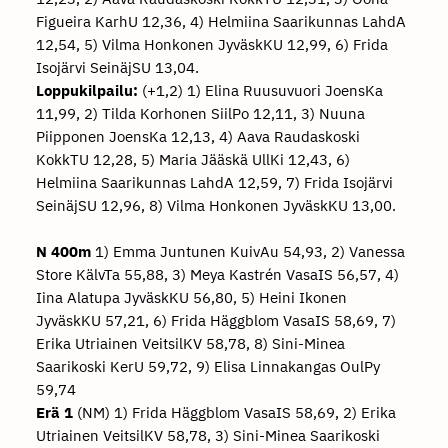
Figueira KarhU 12,36, 4) Helmiina Saarikunnas LahdA
12,54, 5) Vilma Honkonen JyväskKU 12,99, 6) Frida
Isojärvi SeinäjSU 13,04.
Loppukilpailu:
(+1,2) 1) Elina Ruusuvuori JoensKa
11,99, 2) Tilda Korhonen SiilPo 12,11, 3) Nuuna
Piipponen JoensKa 12,13, 4) Aava Raudaskoski
KokkTU 12,28, 5) Maria Jääskä UllKi 12,43, 6)
Helmiina Saarikunnas LahdA 12,59, 7) Frida Isojärvi
SeinäjSU 12,96, 8) Vilma Honkonen JyväskKU 13,00.
N 400m
1) Emma Juntunen KuivAu 54,93, 2) Vanessa
Store KälvTa 55,88, 3) Meya Kastrén VasaIS 56,57, 4)
Iina Alatupa JyväskKU 56,80, 5) Heini Ikonen
JyväskKU 57,21, 6) Frida Häggblom VasaIS 58,69, 7)
Erika Utriainen VeitsilKV 58,78, 8) Sini-Minea
Saarikoski KerU 59,72, 9) Elisa Linnakangas OulPy
59,74
Erä 1
(NM) 1) Frida Häggblom VasaIS 58,69, 2) Erika
Utriainen VeitsilKV 58,78, 3) Sini-Minea Saarikoski