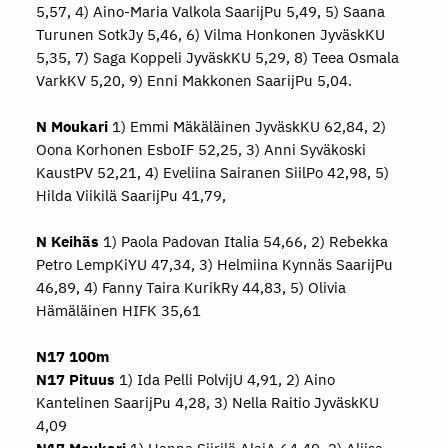
5,57, 4) Aino-Maria Valkola SaarijPu 5,49, 5) Saana
Turunen SotkJy 5,46, 6) Vilma Honkonen JyväskKU
5,35, 7) Saga Koppeli JyväskKU 5,29, 8) Teea Osmala
VarkKV 5,20, 9) Enni Makkonen SaarijPu 5,04.
N Moukari
1) Emmi Mäkäläinen JyväskKU 62,84, 2)
Oona Korhonen EsboIF 52,25, 3) Anni Syväkoski
KaustPV 52,21, 4) Eveliina Sairanen SiilPo 42,98, 5)
Hilda Viikilä SaarijPu 41,79,
N Keihäs
1) Paola Padovan Italia 54,66, 2) Rebekka
Petro LempKiYU 47,34, 3) Helmiina Kynnäs SaarijPu
46,89, 4) Fanny Taira KurikRy 44,83, 5) Olivia
Hämäläinen HIFK 35,61
N17 100m
N17 Pituus
1) Ida Pelli PolvijU 4,91, 2) Aino
Kantelinen SaarijPu 4,28, 3) Nella Raitio JyväskKU
4,09