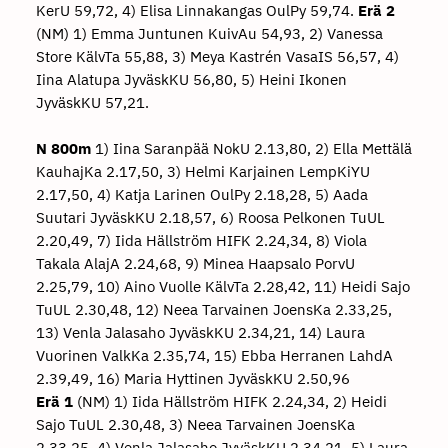
KerU 59,72, 4) Elisa Linnakangas OulPy 59,74.
Erä 2
(NM) 1) Emma Juntunen KuivAu 54,93, 2) Vanessa
Store KälvTa 55,88, 3) Meya Kastrén VasaIS 56,57, 4)
Iina Alatupa JyväskKU 56,80, 5) Heini Ikonen
JyväskKU 57,21.
N 800m
1) Iina Saranpää NokU 2.13,80, 2) Ella Mettälä
KauhajKa 2.17,50, 3) Helmi Karjainen LempKiYU
2.17,50, 4) Katja Larinen OulPy 2.18,28, 5) Aada
Suutari JyväskKU 2.18,57, 6) Roosa Pelkonen TuUL
2.20,49, 7) Iida Hällström HIFK 2.24,34, 8) Viola
Takala AlajA 2.24,68, 9) Minea Haapsalo PorvU
2.25,79, 10) Aino Vuolle KälvTa 2.28,42, 11) Heidi Sajo
TuUL 2.30,48, 12) Neea Tarvainen JoensKa 2.33,25,
13) Venla Jalasaho JyväskKU 2.34,21, 14) Laura
Vuorinen ValkKa 2.35,74, 15) Ebba Herranen LahdA
2.39,49, 16) Maria Hyttinen JyväskKU 2.50,96
Erä 1
(NM) 1) Iida Hällström HIFK 2.24,34, 2) Heidi
Sajo TuUL 2.30,48, 3) Neea Tarvainen JoensKa
2.33,25, 4) Venla Jalasaho JyväskKU 2.34,21, 5) Laura