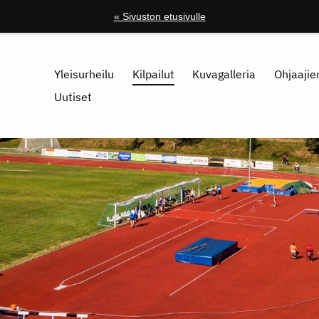
« Sivuston etusivulle
Yleisurheilu
Kilpailut
Kuvagalleria
Ohjaajien
Uutiset