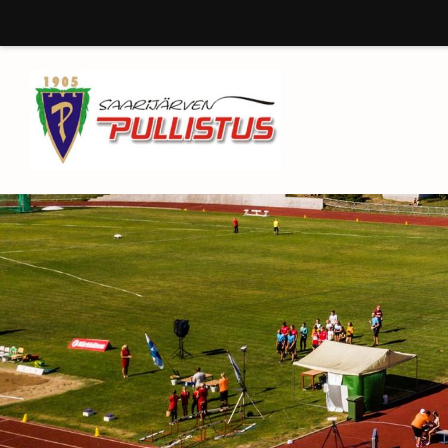
Siirry
sivun
sisältöön
Saarijärven Pullistus