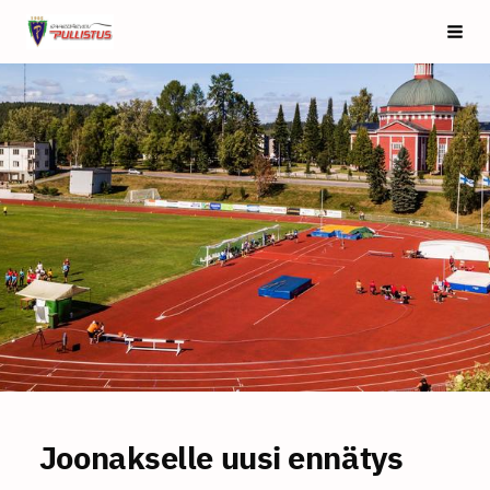
Siirry
Saarijärven Pullistus
Vali
sivun
sisältöön
Joonakselle uusi ennätys