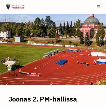
Siirry
Saarijärven Pullistus
Vali
sivun
sisältöön
Joonas 2. PM-hallissa