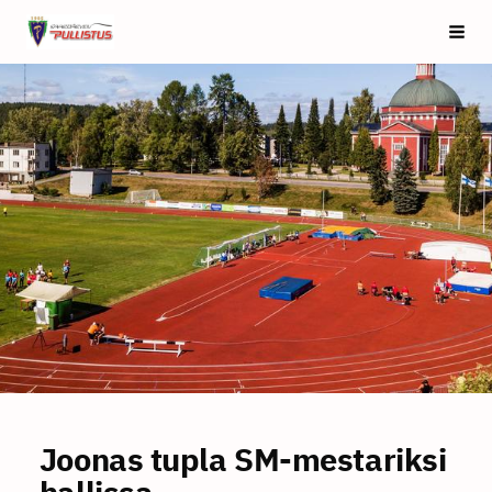
Siirry
Saarijärven Pullistus
Vali
sivun
sisältöön
Joonas tupla SM-mestariksi
hallissa