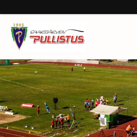
Siirry
sivun
sisältöön
Saarijärven Pullistus