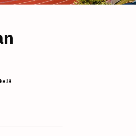
an
kellä