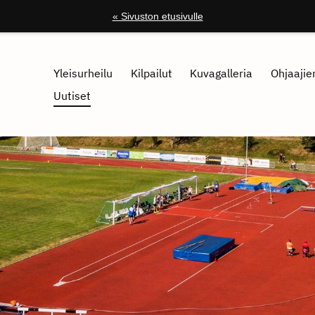
« Sivuston etusivulle
Yleisurheilu
Kilpailut
Kuvagalleria
Ohjaajien
Uutiset