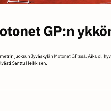
otonet GP:n ykkö
metrin juoksun Jyväskylän Motonet GP:ssä. Aika oli hyv
lvästi Santtu Heikkisen.