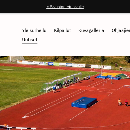
« Sivuston etusivulle
Yleisurheilu
Kilpailut
Kuvagalleria
Ohjaajien
Uutiset