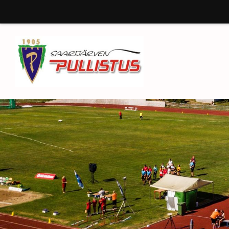
Siirry
sivun
sisältöön
Saarijärven Pullistus