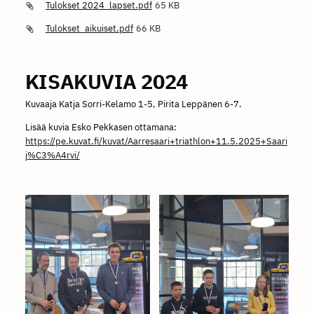
Tulokset 2024_lapset.pdf
65 KB
Tulokset_aikuiset.pdf
66 KB
KISAKUVIA 2024
Kuvaaja Katja Sorri-Kelamo 1-5, Pirita Leppänen 6-7.
Lisää kuvia Esko Pekkasen ottamana:
https://pe.kuvat.fi/kuvat/Aarresaari+triathlon+11.5.2025+Saari
j%C3%A4rvi/