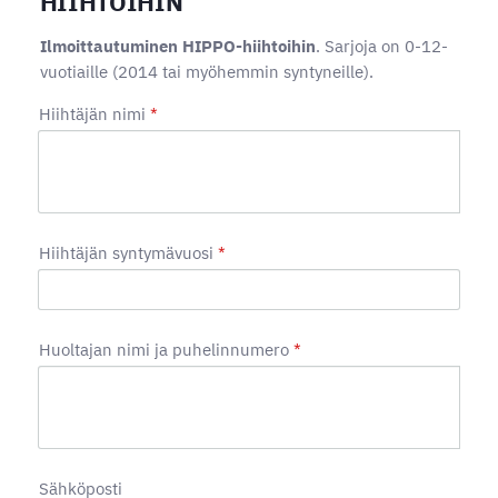
HIIHTOIHIN
Ilmoittautuminen HIPPO-hiihtoihin
. Sarjoja on 0-12-
vuotiaille (2014 tai myöhemmin syntyneille).
Hiihtäjän nimi
*
Hiihtäjän syntymävuosi
*
Huoltajan nimi ja puhelinnumero
*
Sähköposti