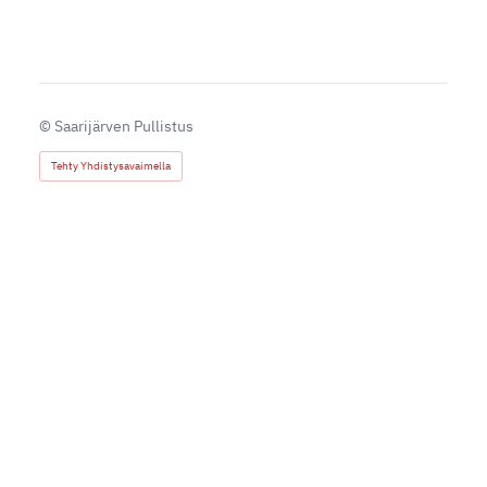
©
Saarijärven Pullistus
Tehty Yhdistysavaimella