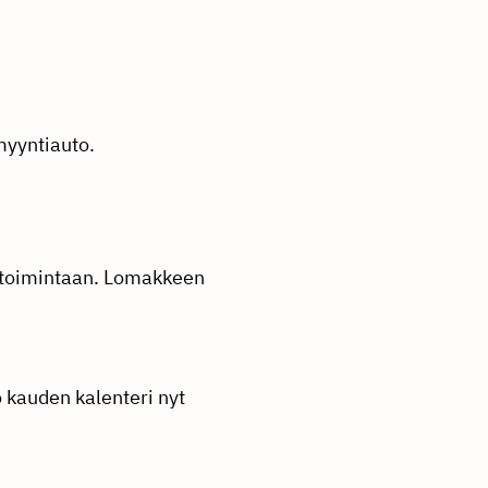
myyntiauto.
ootoimintaan. Lomakkeen
o kauden kalenteri nyt