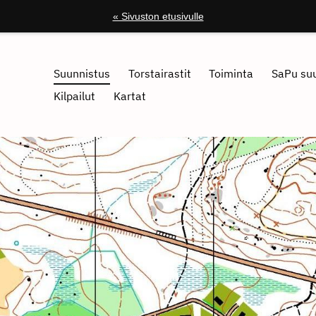
« Sivuston etusivulle
Suunnistus
Torstairastit
Toiminta
SaPu suu
Kilpailut
Kartat