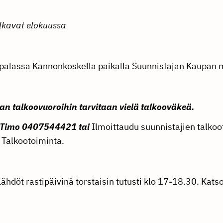
lkavat elokuussa
ispalassa Kannonkoskella paikalla Suunnistajan Kaupan 
n talkoovuoroihin tarvitaan vielä talkooväkeä.
u Timo 0407544421 tai
Ilmoittaudu suunnistajien talk
> Talkootoiminta.
Lähdöt rastipäivinä torstaisin tutusti klo 17-18.30. Kats