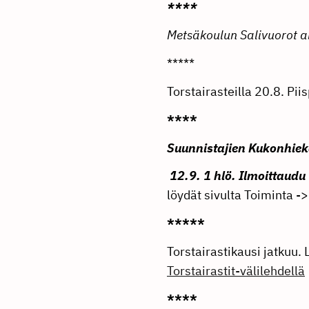
****
Metsäkoulun Salivuorot a
*****
Torstairasteilla 20.8. Pi
****
Suunnistajien Kukonhieka
12.9. 1 hlö. Ilmoittaud
löydät sivulta Toiminta -
*****
Torstairastikausi jatkuu. 
Torstairastit-välilehdellä
****