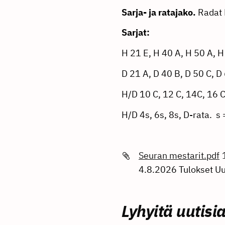
Sarja- ja ratajako.
Radat 
Sarjat:
H 21 E, H 40 A, H 50 A, H
D 21 A, D 40 B, D 50 C, D
H/D 10 C, 12 C, 14C, 16 C
H/D 4s, 6s, 8s, D-rata. s
Seuran mestarit.pdf
4.8.2026 Tulokset Uu
Lyhyitä uutisi