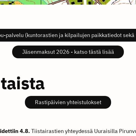
pu-palvelu (kuntorastien ja kilpailujen paikkatiedot sekä 
Jäsenmaksut 2026 - katso tästä lisää
taista
Rastipäivien yhteistulokset
dettiin 4.8.
Tiistairastien yhteydessä Uuraisilla Pirunv