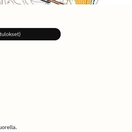
tulokset)
uorella.