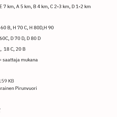
E 7 km, A 5 km, B 4 km, C 2-3 km, D 1-2 km
 60 B, H 70 C, H 80D,H 90
 60C, D 70 D, D 80 D
, 18 C, 20 B
 = saattaja mukana
159 KB
rainen Pirunvuori
a