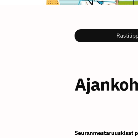
Rastilip
Ajankoh
Seuranmestaruuskisat pi