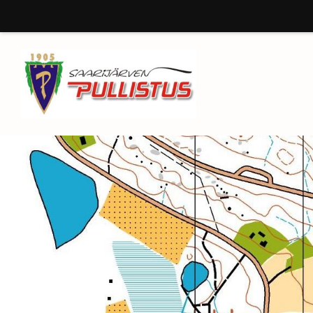
Siirry
sivun
sisältöön
Saarijärven Pullistus