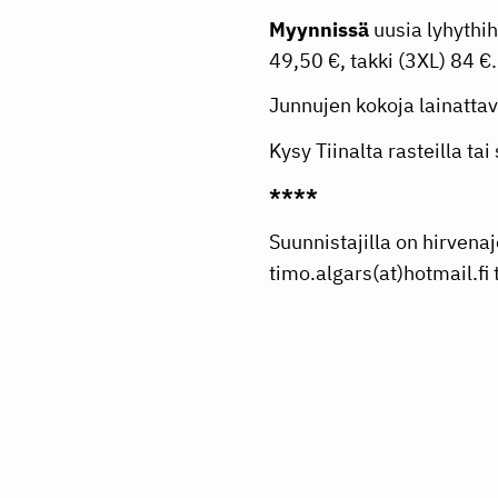
Myynnissä
uusia lyhythih
49,50 €, takki (3XL) 84 €
Junnujen kokoja lainatta
Kysy Tiinalta rasteilla t
****
Suunnistajilla on hirve
timo.algars(at)hot