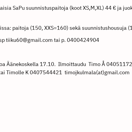
aisia SaPu suunnistuspaitoja (koot XS,M,XL) 44 € ja ju
.
vissa: paitoja (150, XXS=160) sekä suunnistushousuja (
ai sp tiiku60@gmail.com tai p. 0400424904
najoa Äänekoskella 17.10. Ilmoittaudu Timo Å 0405117
mail.fi tai Timolle K 0407544421 timojk