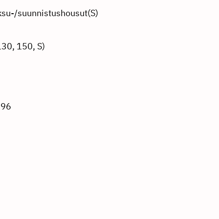
oksu-/suunnistushousut(S)
130, 150, S)
296
ulmala(at)gmail.com