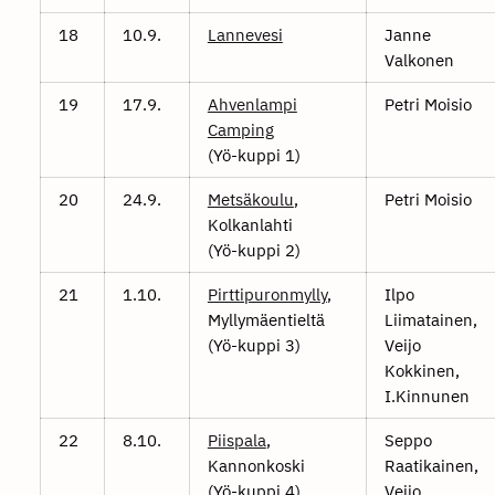
18
10.9.
Lannevesi
Janne
Valkonen
19
17.9.
Ahvenlampi
Petri Moisio
Camping
(Yö-kuppi 1)
20
24.9.
Metsäkoulu
,
Petri Moisio
Kolkanlahti
(Yö-kuppi 2)
21
1.10.
Pirttipuronmylly
,
Ilpo
Myllymäentieltä
Liimatainen,
(Yö-kuppi 3)
Veijo
Kokkinen,
I.Kinnunen
22
8.10.
Piispala
,
Seppo
Kannonkoski
Raatikainen,
(Yö-kuppi 4)
Veijo