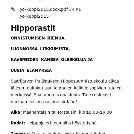
yö-kuppi2015.docx.pdf
34 KB
yö-kuppi2015
Hipporastit
ONNISTUMISEN RIEMUA,
LUONNOSSA LIIKKUMISTA,
KAVEREIDEN KANSSA OLESKELUA JA
UUSIA ELÄMYKSIÄ
Saarijärven Pullistuksen Hipposuunnistuskoulu alkaa
jälleen toukokuussa helppojen kaikille sopivien ratojen
merkeissä. Saat apua ja opastusta. Tule rohkeasti
mukaan iloiseen rastinetsintään!
Aika:
Maanantaisin tai torstaisin klo 18.00-19.00
Radat:
Helppoja eri teemoilla höystettyinä
Tiedotus:
Torstaisin ilmestyvän Sampo-lehden