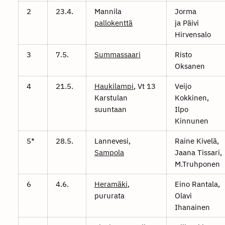
2
23.4.
Mannila
Jorma
pallokenttä
ja Päivi
Hirvensalo
3
7.5.
Summassaari
Risto
Oksanen
4
21.5.
Haukilampi
, Vt 13
Veijo
Karstulan
Kokkinen,
suuntaan
Ilpo
Kinnunen
5*
28.5.
Lannevesi,
Raine Kivelä,
Sampola
Jaana Tissari,
M.Truhponen
6
4.6.
Heramäki
,
Eino Rantala,
pururata
Olavi
Ihanainen