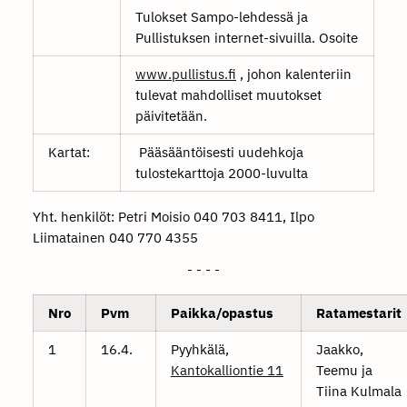
Tulokset Sampo-lehdessä ja
Pullistuksen internet-sivuilla. Osoite
www.pullistus.fi
, johon kalenteriin
tulevat mahdolliset muutokset
päivitetään.
Kartat:
Pääsääntöisesti uudehkoja
tulostekarttoja 2000-luvulta
Yht. henkilöt: Petri Moisio 040 703 8411, Ilpo
Liimatainen 040 770 4355
- - - -
Nro
Pvm
Paikka/opastus
Ratamestarit
1
16.4.
Pyyhkälä,
Jaakko,
Kantokalliontie 11
Teemu ja
Tiina Kulmala