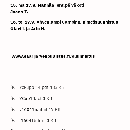
15. ma 17.8. Mannila,
ent.päiväkoti
Jaana T.
16. to 17.9.
Ahvenlampi Camping
, pimeäsuunnistus
Olavi i. ja Arto H.
www.saarijarvenpullistus.fi/suunnistus
Yökuppi14.pdf
483 KB
YCup14.txt
3 KB
v160415.html
17 KB
t160415.htm
3 KB