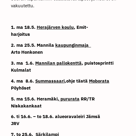
vakuutettu.
1. ma 18.5.
Herajärven koulu
, Emit-
harjoitus
2. ma 25.5. Mannila
kaupunginmaja
Arto Honkonen
3. ma 1.6.
Mannilan pallokenttä
, puistosprintti
Kulmalat
4. ma 8.6.
Summassaari
,ohje tästä
Moborata
Pöyhöset
5. ma 15.6. Heramäki,
pururata
RR/TR
Niskakankaat
6. ti 16.6. – to 18.6. alueoravaleiri Jämsä
JRV
7. to 25.6.
Särkilampi