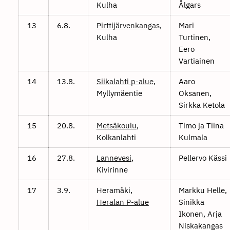
Kulha
Ålgars
13
6.8.
Pirttijärvenkangas
,
Mari
Kulha
Turtinen,
Eero
Vartiainen
14
13.8.
Siikalahti p-alue
,
Aaro
Myllymäentie
Oksanen,
Sirkka Ketola
15
20.8.
Metsäkoulu
,
Timo ja Tiina
Kolkanlahti
Kulmala
16
27.8.
Lannevesi
,
Pellervo Kässi
Kivirinne
17
3.9.
Heramäki,
Markku Helle,
Heralan P-alue
Sinikka
Ikonen, Arja
Niskakangas