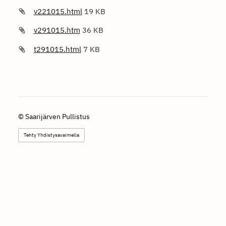
v221015.html
19 KB
v291015.htm
36 KB
t291015.html
7 KB
©
Saarijärven Pullistus
Tehty Yhdistysavaimella