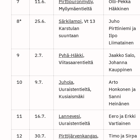
7
11.6.
Pirttipuronmylly
,
Olli-Pekka
Myllymäentieltä
Häkkinen
8*
25.6.
Särkilampi
, Vt 13
Juho
Karstulan
Pirttiniemi ja
suuntaan
Ilpo
Liimatainen
9
2.7.
Pyhä-Häkki
,
Jaakko Salo,
Viitasaarentieltä
Johanna
Kauppinen
10
9.7.
Juhola
,
Arto
Uuraistentieltä,
Honkonen ja
Kusiaismäki
Sanni
Heinänen
11
16.7.
Lannevesi
,
Eero ja Erkki
Uuraistentieltä
Vartiainen
12
30.7.
Pirttijärvenkangas
,
Timo ja Sirpa