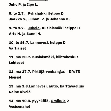
Juho P. ja Ilpo L.
8. to 2.7.
Pyhähäkki
Helppo D
Jaakko S., Juhani P. ja Johanna K.
9. to 9.7.
Juhola
, Kusiaismäki helppo D
Arto H. ja Sanni H.
10. to 16.7.
Lannevesi
, helppo D
Vartiaiset
11. ma 20.7. Kusiaismäki, hiihtokeskus
Lehtoset
12. ma 27.7.
Pirttijärvenkangas
RR/TR
Moisiot
13. ma 3.8.
Lannevesi
, autio, karttavaellus
Raine Kivelä
14. ma 10.8. pyyhkälä,
Orsikuja
2
Vesisenahot