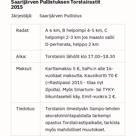
Saarijärven Pullistuksen Torstairastit
2015
Järjestäjä: Saarijärven Pullistus
Radat:
A 6 km, B helpompi 4-5 km, C
helpompi 2-3 km jos maasto sallii
D-perherata, helppo 2 km
Aika:
Torstaisin lähdöt klo 17.00–18.30
Maksut:
Karttamaksu 5 €, SaPu:n alle 16-
vuotiaat maksutta. Kausikortti 70 €
(=Rastipassi 2015 - tilaa nyt
Ilpolta). Myös Smartum- tai TYKY-
liikuntaseteli käy. Emit-vuokra 2 €.
Tiedotus:
Torstaisin ilmestyvän Sampo-lehden
seuratoimintapalstalla tarkempi
opastus Torstairastipaikalle, tarkista
myös mahdolliset muutokset.