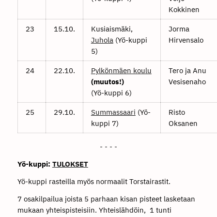
Kokkinen
23
15.10.
Kusiaismäki,
Jorma
Juhola
(Yö-kuppi
Hirvensalo
5)
24
22.10.
Pylkönmäen koulu
Tero ja Anu
(muutos!)
Vesisenaho
(Yö-kuppi 6)
25
29.10.
Summassaari
(Yö-
Risto
kuppi 7)
Oksanen
- - - -
Yö-kuppi:
TULOKSET
Yö-kuppi rasteilla myös normaalit Torstairastit.
7 osakilpailua joista 5 parhaan kisan pisteet lasketaan
mukaan yhteispisteisiin. Yhteislähdöin, 1 tunti