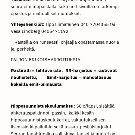
seuratoimintapalstalla sekä nettisivuilla on tarkempi
opastus ja mahdolliset muutokset.
Yhteyshenkilöt:
Ilpo Liimatainen 040 7704355 tai
Vesa Lindberg 0405471192
Rasteilla on runsaasti ohjaajia opastamassa nuoria
ja perheitä.
PALJON ERIKOISHARJOITUKSIA!
Rastiralli = tehtävärata, RR-harjoitus = rastivälit
nauhoitettu, Emit-harjoitus = mahdollisuus
kokeilla emit-leimausta
Hipposuunnistuskoulumaksu:
50 e/lapsi, sisältää
ahkeruuspalkinnot, passin, kaikki kesän
hipposuunnistuskoulukerrat, vakuutuksellisen
lisenssin kilpailuihin sekä tossun-pesijäistarjoilut.
Seuran tapahtumiin osallistuvat lapset ja nuoret on