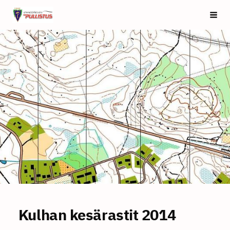
Siirry
Saarijärven Pullistus
Vali
sivun
sisältöön
Kulhan kesärastit 2014