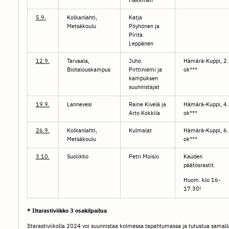
5.9.
Kolkanlahti,
Katja
Metsäkoulu
Pöyhönen ja
Pirita
Leppänen
12.9.
Tarvaala,
Juho
Hämärä-Kuppi, 2.
Biotalouskampus
Pirttiniemi ja
ok***
kampuksen
suunnistajat
19.9.
Lannevesi
Raine Kivelä ja
Hämärä-Kuppi, 4.
Arto Kokkila
ok***
26.9.
Kolkanlahti,
Kulmalat
Hämärä-Kuppi, 6.
Metsäkoulu
ok***
3.10.
Suolikko
Petri Moisio
Kauden
päätösrastit.
Huom. klo 16-
17.30!
* Iltarastiviikko 3 osakilpailua
Iltarastiviikolla 2024 voi suunnistaa kolmessa tapahtumassa ja tutustua samall