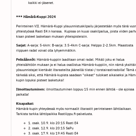
kaikki ei-jäsenet.
*** Hämärä-Kuppi 2024
Perinteinen VII. Hämärä-Kuppi yösuunnistuskilpailu järjestetään myös tänä vuo
yhteistyössä Rasti E4:n kanssa. Kupissa on kuusi osakilpailua, joista viiden par
kisan pisteet lasketaan mukaan yhteispisteisiin.
Sarjat:
A-sarja: 5-6km: B-sarja: 3.5-4km C-sarja: Helppo 2-2.5km. Maastosta
riippuen radat voivat olla lyhyemmätkin.
Pelisäännöt:
Hämärä-kuppiin laaditaan omat radat. Mikäli joku ei halua
yhteislähtöön mukaan ja ei halua osallistua Hämärä-kuppiiin, niin nämä yksittäi
yösuunnistajat kiertävät iltarasteilta jääneillä tiistai-/ torstairastiradoilla! Tämä 
tärkeää siksi, että Hämärä-kupista saadaan "oikeat" tulokset aikaiseksi ja Häm
kupin lopuksi pisteet lasketuksi!
Ilmoittautuminen:
ilmoittautuminen loppuu 15 min ennen lähtöä - ole ajoissa
paikalla!
Kisapaikat:
Hämärä-kupin yhteydessä myös normaalit iltarastit perinteiseen lähtöaikaan.
Tarkista tarkka lähtöpaikka Rastilippu.fi-palvelusta.
1. osak. 10.9. klo 20:15 Rasti E4
2. osak. 12.9. klo 20:15 SaPu
3. osak. 17.9. klo 19:45 Rasti E4