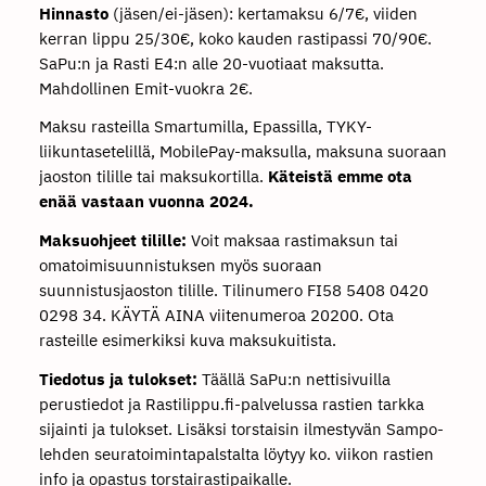
Hinnasto
(jäsen/ei-jäsen): kertamaksu 6/7€, viiden
kerran lippu 25/30€, koko kauden rastipassi 70/90€.
SaPu:n ja Rasti E4:n alle 20-vuotiaat maksutta.
Mahdollinen Emit-vuokra 2€.
Maksu rasteilla Smartumilla, Epassilla, TYKY-
liikuntasetelillä, MobilePay-maksulla, maksuna suoraan
jaoston tilille tai maksukortilla.
Käteistä emme ota
enää vastaan vuonna 2024.
Maksuohjeet tilille:
Voit maksaa rastimaksun tai
omatoimisuunnistuksen myös suoraan
suunnistusjaoston tilille. Tilinumero FI58 5408 0420
0298 34. KÄYTÄ AINA viitenumeroa 20200. Ota
rasteille esimerkiksi kuva maksukuitista.
Tiedotus ja tulokset:
Täällä SaPu:n nettisivuilla
perustiedot ja Rastilippu.fi-palvelussa rastien tarkka
sijainti ja tulokset. Lisäksi torstaisin ilmestyvän Sampo-
lehden seuratoimintapalstalta löytyy ko. viikon rastien
info ja opastus torstairastipaikalle.