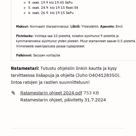
4. osak. 19.9 klo 19:45 SaPu
5. osak. 24.9. klo 19:15 Rasti E4
6. osak. 26.9. klo 19:15 SaPu
Maksut:
Normaalit iltarastimaksut.
Lähtö:
Yhteislähtö.
Ajanotto:
Emit.
Pistelasku:
Voittaja saa 10 pistettä, toiseksi sijoittunut 9 pistettä ja
kymmenenneksi sijoittunut yhden pisteen. Muut startanneet saavat 0.5 pistettä.
Viimeisestä osakilpailusta jaossa tuplapisteet.
Palkinnot:
Sarjojen voittajille
Ratamestari:
Tutustu ohjeisiin linkin kautta ja kysy
tarvittaessa lisäapuja ja ohjeita (Juho O4O412835O).
Intoa ratojen ja rastien suunnitteluun!
Ratamestarin ohjeet 2024.pdf
753 KB
Ratamestarin ohjeet, päivitetty 31.7.2024