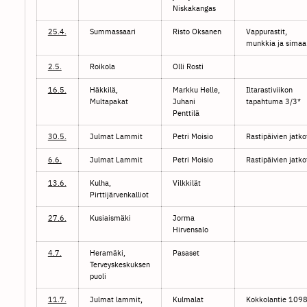
Niskakangas
25.4.
Summassaari
Risto Oksanen
Vappurastit,
munkkia ja simaa
2.5.
Roikola
Olli Rosti
16.5.
Häkkilä,
Markku Helle,
Iltarastiviikon
Multapakat
Juhani
tapahtuma 3/3*
Penttilä
30.5.
Julmat Lammit
Petri Moisio
Rastipäivien jatko
6.6.
Julmat Lammit
Petri Moisio
Rastipäivien jatko
13.6.
Kulha,
Vilkkilät
Pirttijärvenkalliot
27.6.
Kusiaismäki
Jorma
Hirvensalo
4.7.
Heramäki,
Pasaset
Terveyskeskuksen
puoli
11.7.
Julmat lammit,
Kulmalat
Kokkolantie 109