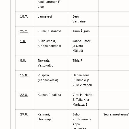
haukilammen P-
alue
18.7.
Lannevesi
Eero
Vartiainen
25.7.
Kulha, Kissaneva
Timo Ålgars
1.8.
Kusiaismäki,
Jaana Tissari
Kirjapainonmäki
ja Ohto
Mäkelä
8.8.
Tarvaala,
Tilda P
Vattukallio
15.8.
Piispala
Hannaleena
(Kannonkoski)
Riihimäki ja
Ville Virtanen
22.8.
Kulhan P-paikka
Virpi M, Marja
S, Tuija K ja
Marjatta S
29.8.
Kalmari,
Juho
Seuranmestaruus
Hirvimaja
Pirttiniemi ja
Aapo
Häkkinen