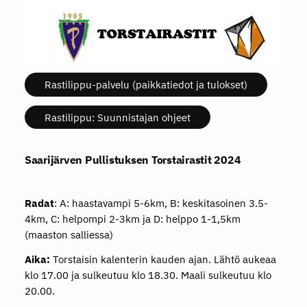
Rastilippu-palvelu (paikkatiedot ja tulokset)
Rastilippu: Suunnistajan ohjeet
Saarijärven Pullistuksen Torstairastit 2024
Radat
: A: haastavampi 5-6km, B: keskitasoinen 3.5-
4km, C: helpompi 2-3km ja D: helppo 1-1,5km
(maaston salliessa)
Aika:
Torstaisin kalenterin kauden ajan. Lähtö aukeaa
klo 17.00 ja sulkeutuu klo 18.30. Maali sulkeutuu klo
20.00.