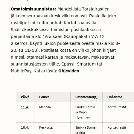
Omatoimisuunnistus:
Mahdollista Torstairastien
jälkeen seuraavaan keskiviikkoon asti. Rasteilla joko
rastiliput tai kuitunauhat. Kartat saatavilla
Säästökeskuksessa toimiston postilaatikossa
perjantaina klo 16 alkaen (Kauppakatu 7 A 12
2.kerros, käynti lukion puoleisesta ovesta ma-la klo 8-
20, su 11-18). Postilaatikossa on vihko johon kirjaat
nimesi, ottamasi kartan ja maksutavan. Maksutavat:
suunnistusjaoston tilille, Epassi, Smartum tai
MobilePay. Katso tästä:
Ohjevideo
Päivä
Paikka
Ratamestari(t)
Lisätietoa
11.4.
Mannila
Sirkka Ketola
Korttelirastit
ja Vappu
Hyvärinen
18.4.
Keskusta
Sinikka Ikonen
Korttelirastit
ja Arja