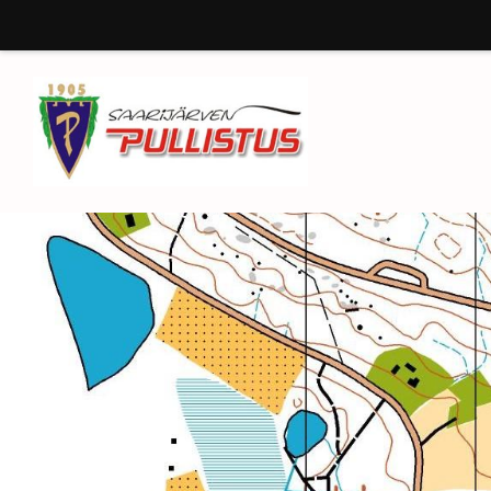
Siirry
sivun
sisältöön
Saarijärven Pullistus