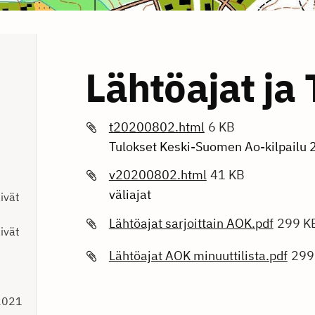
Lähtöajat ja 
t20200802.html
6 KB
Tulokset Keski-Suomen Ao-kilpailu 
v20200802.html
41 KB
väliajat
ivät
Lähtöajat sarjoittain AOK.pdf
299 K
ivät
Lähtöajat AOK minuuttilista.pdf
299
2021