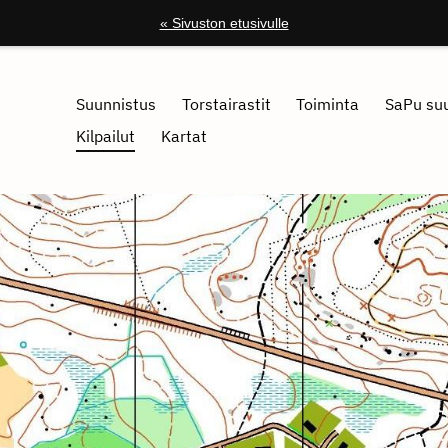
« Sivuston etusivulle
Suunnistus
Torstairastit
Toiminta
SaPu suu
Kilpailut
Kartat