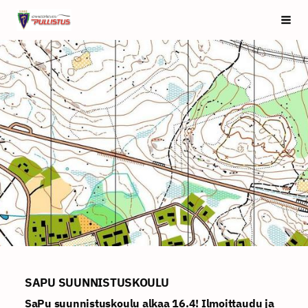
Siirry
Saarijärven Pullistus
Vali
sivun
sisältöön
SAPU SUUNNISTUSKOULU
SaPu suunnistuskoulu alkaa 16.4! Ilmoittaudu ja