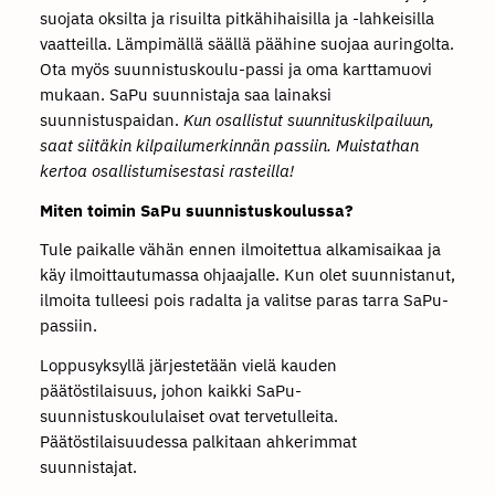
suojata oksilta ja risuilta pitkähihaisilla ja -lahkeisilla
vaatteilla. Lämpimällä säällä päähine suojaa auringolta.
Ota myös suunnistuskoulu-passi ja oma karttamuovi
mukaan. SaPu suunnistaja saa lainaksi
suunnistuspaidan.
Kun osallistut suunnituskilpailuun,
saat siitäkin kilpailumerkinnän passiin. Muistathan
kertoa osallistumisestasi rasteilla!
Miten toimin SaPu suunnistuskoulussa?
Tule paikalle vähän ennen ilmoitettua alkamisaikaa ja
käy ilmoittautumassa ohjaajalle. Kun olet suunnistanut,
ilmoita tulleesi pois radalta ja valitse paras tarra SaPu-
passiin.
Loppusyksyllä järjestetään vielä kauden
päätöstilaisuus, johon kaikki SaPu-
suunnistuskoululaiset ovat tervetulleita.
Päätöstilaisuudessa palkitaan ahkerimmat
suunnistajat.