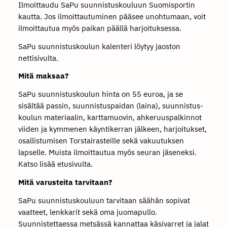
Ilmoittaudu SaPu suunnistuskouluun Suomisportin
kautta. Jos ilmoittautuminen pääsee unohtumaan, voit
ilmoittautua myös paikan päällä harjoituksessa.
SaPu suunnistuskoulun kalenteri löytyy jaoston
nettisivulta.
Mitä maksaa?
SaPu suunnistuskoulun hinta on 55 euroa, ja se
sisältää passin, suunnistuspaidan (laina), suunnistus-
koulun materiaalin, karttamuovin, ahkeruuspalkinnot
viiden ja kymmenen käyntikerran jälkeen, harjoitukset,
osallistumisen Torstairasteille sekä vakuutuksen
lapselle. Muista ilmoittautua myös seuran jäseneksi.
Katso lisää etusivulta.
Mitä varusteita tarvitaan?
SaPu suunnistuskouluun tarvitaan säähän sopivat
vaatteet, lenkkarit sekä oma juomapullo.
Suunnistettaessa metsässä kannattaa käsivarret ja jalat