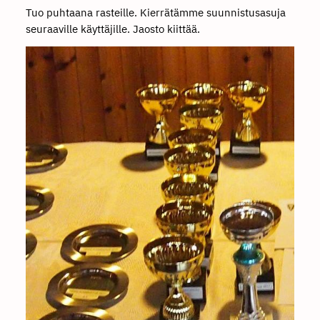
Tuo puhtaana rasteille. Kierrätämme suunnistusasuja
seuraaville käyttäjille. Jaosto kiittää.