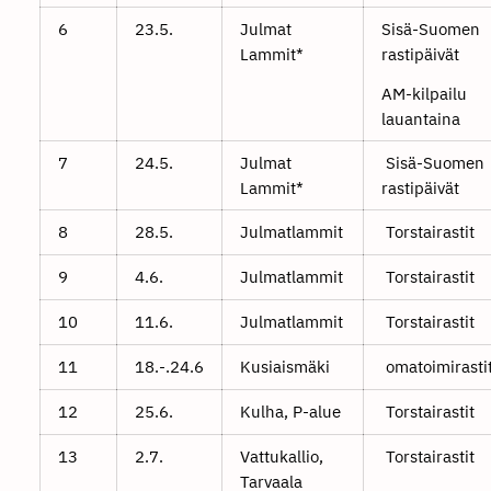
6
23.5.
Julmat
Sisä-Suomen
Lammit*
rastipäivät
AM-kilpailu
lauantaina
7
24.5.
Julmat
Sisä-Suomen
Lammit*
rastipäivät
8
28.5.
Julmatlammit
Torstairastit
9
4.6.
Julmatlammit
Torstairastit
10
11.6.
Julmatlammit
Torstairastit
11
18.-.24.6
Kusiaismäki
omatoimirasti
12
25.6.
Kulha, P-alue
Torstairastit
13
2.7.
Vattukallio,
Torstairastit
Tarvaala