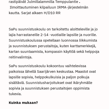
rastipäivät Julmillalammilla Temppulantie
.
Ilmoittautuminen kilpailuun IRMA-järjestelmän
kautta. Sarjat alkaen H/D10 RR
SaPu suunnistuskoulu on tarkoitettu aloitteleville ja jo
lajia harrastaneille 2-14 -vuotiaille lapsille ja nuorille.
Suunnistuskoulussa opetellaan luonnossa liikkumista
ja suunnistuksen perustaitoja, kuten karttamerkkejä,
kartan suuntaamista, kompassin käyttöä sekä helppoja
reitinvalintoja.
SaPu suunnistuskoulu kokoontuu vaihtelevissa
paikoissa lähellä Saarijärven keskustaa. Maastot ovat
lapsille sopivia, helppokulkuisia ja paljon polkuja
sisältäviä. Suunnistusharjoitukset ovat ikäryhmälle
sopivia ja suunnistuksen perustaitojen oppimista
tukevia.
Kuinka mukaan?