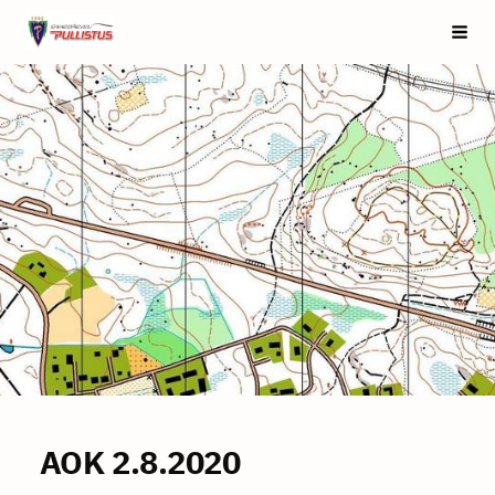
Siirry
Saarijärven Pullistus
Vali
sivun
sisältöön
AOK 2.8.2020