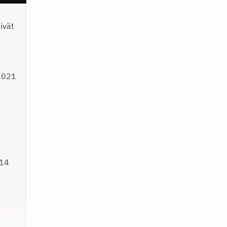
ivät
2021
014