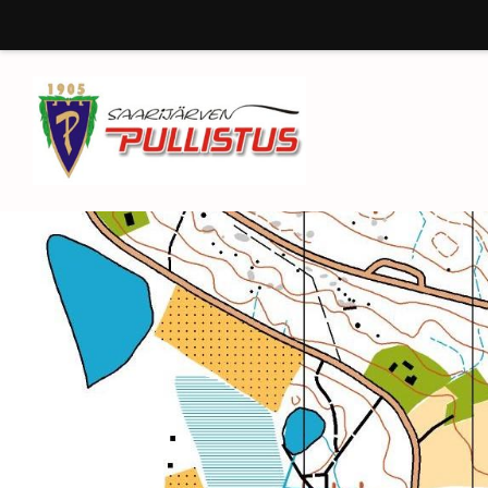
Siirry
sivun
sisältöön
Saarijärven Pullistus