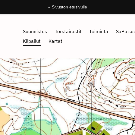
« Sivuston etusivulle
Suunnistus
Torstairastit
Toiminta
SaPu suu
Kilpailut
Kartat