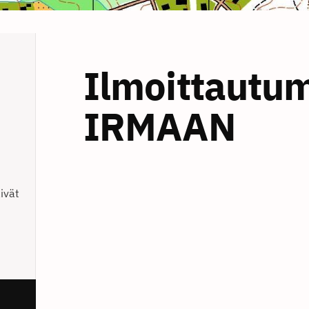
Ilmoittautu
IRMAAN
ivät