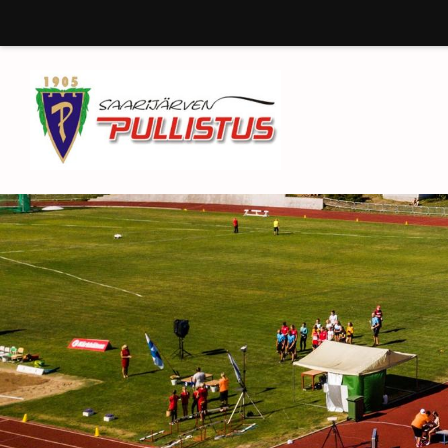
Siirry
sivun
sisältöön
Saarijärven Pullistus