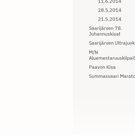
11.6.2014
28.5.2014
21.5.2014
Saarijärven 78.
Juhannuskisat
Saarijärven Ultrajuo
M/N
Aluemestaruuskilpail
Paavon Kisa
Summassaari Marat