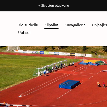
« Sivuston etusivulle
Yleisurheilu
Kilpailut
Kuvagalleria
Ohjaajien
Uutiset