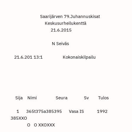
Saarijärven 79.Juhannuskisat
Keskusurheilukenttä
21.6.2015
N Seiväs
21.6.201 13:1 Kokonaiskilpailu
Sija Nimi Seura Sv Tulos
1 365t375a385395 Vasa IS 1992
385XXO
O O XXOXXX