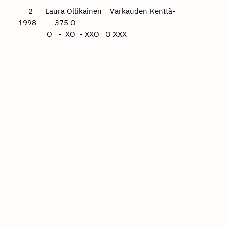
2 Laura Ollikainen Varkauden Kenttä-
1998 375 O
O - XO - XXO O XXX