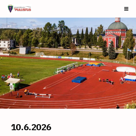
Siirry
Saarijärven Pullistus
Vali
sivun
sisältöön
10.6.2026