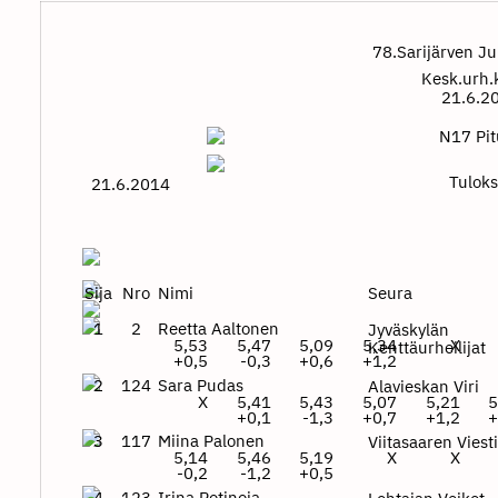
78.Sarijärven J
Kesk.urh.
21.6.2
N17 Pi
Tuloks
21.6.2014
Sija
Nro
Nimi
Seura
1
2
Reetta Aaltonen
Jyväskylän
5,53
5,47
5,09
5,34
X
Kenttäurheilijat
+0,5
-0,3
+0,6
+1,2
2
124
Sara Pudas
Alavieskan Viri
X
5,41
5,43
5,07
5,21
5
+0,1
-1,3
+0,7
+1,2
+
3
117
Miina Palonen
Viitasaaren Viesti
5,14
5,46
5,19
X
X
-0,2
-1,2
+0,5
4
123
Irina Potinoja