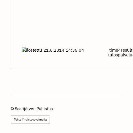
Tulostettu 21.6.2014 14:35.04
time4result
tulospalvel
©
Saarijärven Pullistus
Tehty Yhdistysavaimella