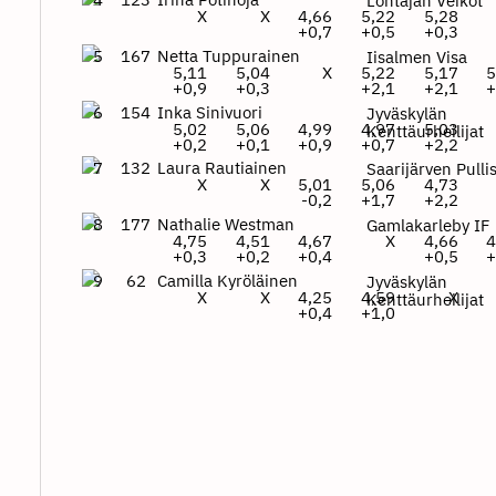
Lohtajan Veikot
X
X
4,66
5,22
5,28
+0,7
+0,5
+0,3
5
167
Netta Tuppurainen
Iisalmen Visa
5,11
5,04
X
5,22
5,17
5
+0,9
+0,3
+2,1
+2,1
+
6
154
Inka Sinivuori
Jyväskylän
5,02
5,06
4,99
4,97
5,03
Kenttäurheilijat
+0,2
+0,1
+0,9
+0,7
+2,2
7
132
Laura Rautiainen
Saarijärven Pulli
X
X
5,01
5,06
4,73
-0,2
+1,7
+2,2
8
177
Nathalie Westman
Gamlakarleby IF
4,75
4,51
4,67
X
4,66
4
+0,3
+0,2
+0,4
+0,5
+
9
62
Camilla Kyröläinen
Jyväskylän
X
X
4,25
4,59
X
Kenttäurheilijat
+0,4
+1,0