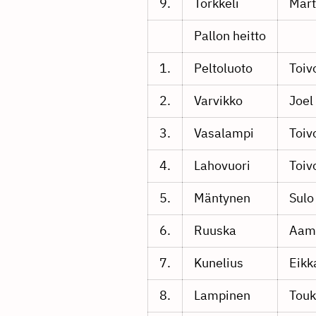
9.
Torkkeli
Mart
Pallon heitto
1.
Peltoluoto
Toiv
2.
Varvikko
Joel
3.
Vasalampi
Toiv
4.
Lahovuori
Toiv
5.
Mäntynen
Sulo
6.
Ruuska
Aam
7.
Kunelius
Eikk
8.
Lampinen
Tou