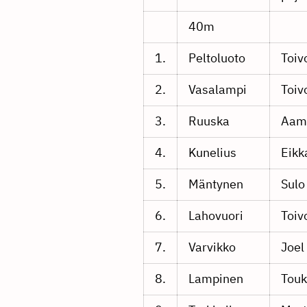
40m
1.
Peltoluoto
Toiv
2.
Vasalampi
Toiv
3.
Ruuska
Aam
4.
Kunelius
Eikk
5.
Mäntynen
Sulo
6.
Lahovuori
Toiv
7.
Varvikko
Joel
8.
Lampinen
Tou