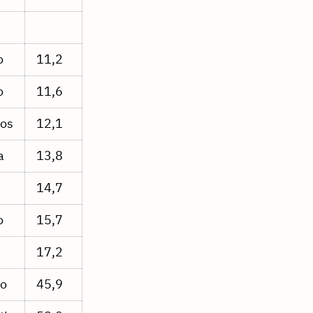
o
11,2
o
11,6
os
12,1
a
13,8
14,7
o
15,7
17,2
ko
45,9