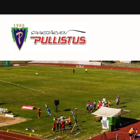
Siirry
sivun
sisältöön
Saarijärven Pullistus