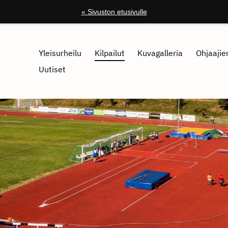
« Sivuston etusivulle
Yleisurheilu
Kilpailut
Kuvagalleria
Ohjaajien
Uutiset