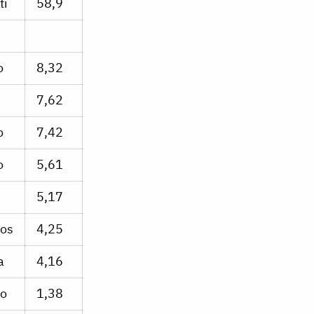
ti
58,9
o
8,32
7,62
o
7,42
o
5,61
5,17
os
4,25
a
4,16
ko
1,38