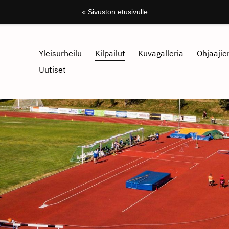
« Sivuston etusivulle
Yleisurheilu
Kilpailut
Kuvagalleria
Ohjaajien
Uutiset