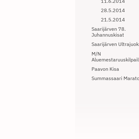
11.6.2014
28.5.2014
21.5.2014
Saarijärven 78.
Juhannuskisat
Saarijärven Ultrajuo
M/N
Aluemestaruuskilpail
Paavon Kisa
Summassaari Marat