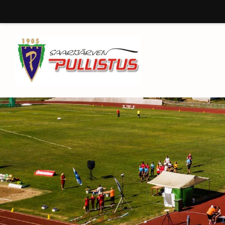
Siirry
sivun
sisältöön
Saarijärven Pullistus