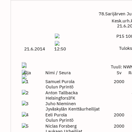
78.Sarijärven J
Kesk.urh.
21.6.2
P15 10
Tuloks
21.6.2014
12:50
Tuuli: NW
Sija
Nimi / Seura
Sv
R
1
Samuel Purola
2000
Oulun Pyrintö
2
Anton Tallbacka
HelsingforsIFK
3
Juho Nieminen
Jyväskylän Kenttäurheilijat
4
Eeli Purola
2000
Oulun Pyrintö
5
Niclas Forsberg
2000
Laukaan Urheilijat