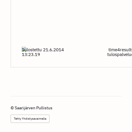
Tulostettu 21.6.2014
time4result
13:23.19
tulospalvel
©
Saarijärven Pullistus
Tehty Yhdistysavaimella