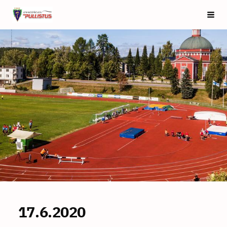
Siirry
Saarijärven Pullistus
Vali
sivun
sisältöön
17.6.2020