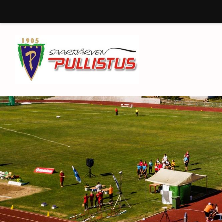
Siirry
sivun
sisältöön
Saarijärven Pullistus