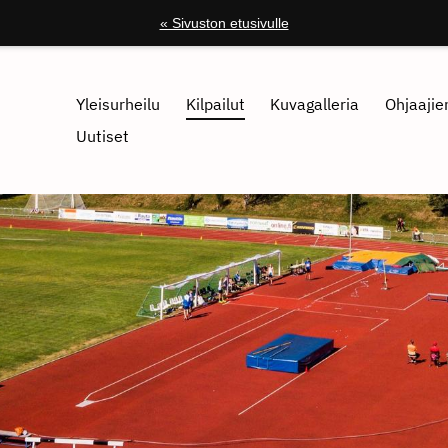
« Sivuston etusivulle
Yleisurheilu
Kilpailut
Kuvagalleria
Ohjaajien
Uutiset