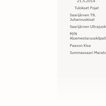
21.5.2014
Tulokset Pojat
Saarijärven 78.
Juhannuskisat
Saarijärven Ultrajuo
M/N
Aluemestaruuskilpail
Paavon Kisa
Summassaari Marat