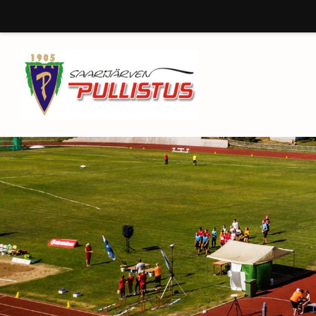
Siirry
sivun
sisältöön
Saarijärven Pullistus