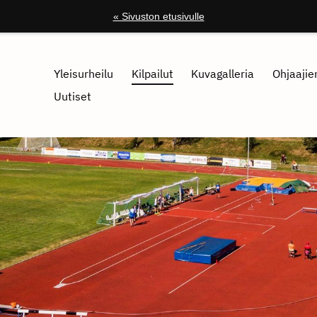
« Sivuston etusivulle
Yleisurheilu
Kilpailut
Kuvagalleria
Ohjaajien
Uutiset