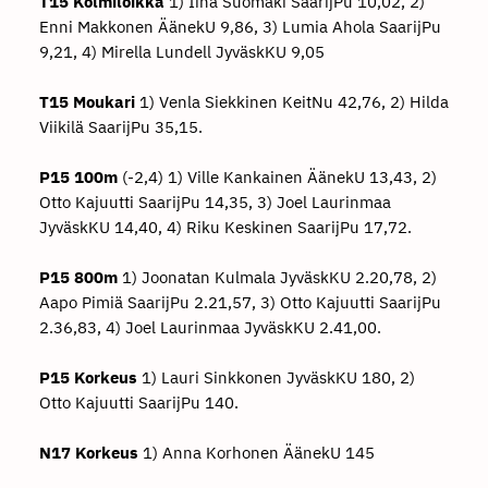
T15 Kolmiloikka
1) Iina Suomäki SaarijPu 10,02, 2)
Enni Makkonen ÄänekU 9,86, 3) Lumia Ahola SaarijPu
9,21, 4) Mirella Lundell JyväskKU 9,05
T15 Moukari
1) Venla Siekkinen KeitNu 42,76, 2) Hilda
Viikilä SaarijPu 35,15.
P15 100m
(-2,4) 1) Ville Kankainen ÄänekU 13,43, 2)
Otto Kajuutti SaarijPu 14,35, 3) Joel Laurinmaa
JyväskKU 14,40, 4) Riku Keskinen SaarijPu 17,72.
P15 800m
1) Joonatan Kulmala JyväskKU 2.20,78, 2)
Aapo Pimiä SaarijPu 2.21,57, 3) Otto Kajuutti SaarijPu
2.36,83, 4) Joel Laurinmaa JyväskKU 2.41,00.
P15 Korkeus
1) Lauri Sinkkonen JyväskKU 180, 2)
Otto Kajuutti SaarijPu 140.
N17 Korkeus
1) Anna Korhonen ÄänekU 145