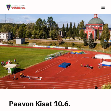
Siirry
Saarijärven Pullistus
Vali
sivun
sisältöön
Paavon Kisat 10.6.