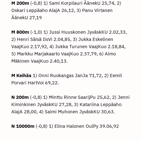
M 200m
(-0,8) 1) Sami Korpilauri ÄänekU 25,74, 2)
Oskari Leppäaho AlajA 26,12, 3) Panu Virtanen
ÄänekU 27,19
M 800m
(-1,0) 1) Jussi Huuskonen JyväskKU 2.02,33,
2) Henri Säisä IisVi 2.04,85, 3) Jukka Eskelinen
VaajKuo 2.17,92, 4) Jukka Turunen VaajKuo 2.18,84,
5) Markku Marjakaarto VaajKuo 2.37,79, 6) Aimo
Mäkinen VaajKuo 2.40,13.
M Keihäs
1) Onni Ruokangas JanJa 71,72, 2) Eemil
Porvari HartVoi 69,22.
N 200m
(-0,8) 1) Minttu Rinne SaarijPu 25,62, 2) Jenni
Kiminkinen JyväskKU 27,28, 3) Katariina Leppäaho
AlajA 28,00, 4) Saimi Muhonen JyväskKU 30,63.
N 10000m
(-0,8) 1) Elina Halonen OulPy 39.06,92