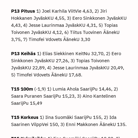
P13 Pituus
1) Joel Karhila ViitVie 4,63, 2) Jiri
Hokkanen JyväskKU 4,55, 3) Eero Sinkkonen JyväskKU
4,43, 4) Jesse Laurinmaa JyväskKU 4,31, 5) Topias
Toivonen JyväskKU 4,12, 6) Tiitus Tuovinen ÄänekU
3,75, 7) Timofei Vdovets ÄänekU 3,30
P13 Keihäs
1) Elias Siekkinen KeitNu 32,70, 2) Eero
Sinkkonen JyväskKU 27,26, 3) Topias Toivonen
JyväskKU 22,89, 4) Jesse Laurinmaa JyväskKU 20,49,
5) Timofei Vdovets ÄänekU 17,68.
T15 100m
(-1,9) 1) Lumia Ahola SaarijPu 14,46, 2)
Saara Puranen SaarijPu 15,23, 3) Aino Kantelinen
SaarijPu 15,49
T15 Korkeus
1) Iina Suomäki SaarijPu 155, 2) Ida
Saarinen VilppVei 150, 3) Enni Makkonen ÄänekU 135.