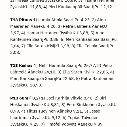
2) Mirella Lundell JyväskKU 10,69, 3) Hanna Herranen
JyväskKU 11,83, 4) Meri Kankaanpää SaarijPu 12,12.
T13 Pituus
1) Lumia Ahola SaarijPu 4,23, 2) Aino
Määränen ÄänekU 4,20, 3) Petra Lähteelä ÄänekU
3,97, 4) Hanna Herranen JyväskKU 3,88, 5) Aino
Kantelinen SaarijPu 3,85, 6) Meri Kankaanpää SaarijPu
3,64, 7) Ella Saren KivijKi 3,58, 8) Ella Tollola SaarijPu
3,08.
T13 Keihäs
1) Nelli Hannula SaarijPu 25,77, 2) Petra
Lähteelä ÄänekU 24,10, 3) Ella Saren KivijKi 22,85, 4)
Meri Kankaanpää SaarijPu 22,58, 5) Petra Rautiainen
JyväskKU 18,93.
P13 60m
(-0,2) 1) Joel Karhila ViitVie 8,40, 2) Jiri
Hokkanen JyväskKU 8,81, 3) Eero Sinkkonen JyväskKU
8,99, 4) Tiitus Tuovinen ÄänekU 9,11, 5) Jesse
Laurinmaa JyväskKU 9,12, 6) Topias Toivonen
JyväskKU 9,25, 7) Timofei Vdovets ÄänekU 9,89