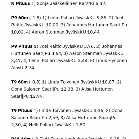
N Pituus
1) Sonja Jääskeläinen KarstKi 5,32.
P9 60m
(-1,8) 1) Lenni Pollari JyväskKU 9,85, 2) Joel
Raitio JyväskKU 10,00, 3) Johannes Huttunen SaarijPu
10,02, 4) Aaron Stenman JyväskKU 10,44.
P9 Pituus
1) Joel Raitio JyväskKU 3,76, 2) Johannes
Huttunen SaarijPu 3,64, 3) Aaron Stenman JyväskKU
3,47, 4) Lenni Pollari JyväskKU 3,44, 5) Linus Hynönen
AlavU 2,74.
T9 60m
(-0,8) 1) Linda Toivonen JyväskKU 10,07, 2)
Oona Salonen SaarijPu 12,38, 3) Alisa Huttunen
SaarijPu 12,99.
T9 Pituus
1) Linda Toivonen JyväskKU 3,36, 2) Oona
Salonen SaarijPu 2,59, 3) Alisa Huttunen SaarijPu
2,30, 4) Nelli Pollari JyväskKU 1,80.
P11 60m
(-0,5) 1) Touko Kankainen JyväskKU 9,38, 2)