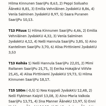
Hilma Kinnunen SaarijPu 8,63, 2) Peppi Soiluaho
ÄänekU 8,81, 3) Emilia Vehniäinen JyväskKU 8,86, 4)
Venla Salminen JyväskKU 8,97, 5) Saara Puranen
SaarijPu 10,13.
T13 Pituus
1) Hilma Kinnunen SaarijPu 4,46, 2) Emilia
Vehniäinen JyväskKU 4,32, 3) Venla Salminen
JyväskKU 4,12, 4) Nelli Hannula SaarijPu 3,85, 5) Aino
Kantelinen SaarijPu 3,70, 6) Alisa Pirttiniemi JyväskKU
3,53
T13 Keihäs
1) Nelli Hannula SaarijPu 22,01, 2) Mimi
Raitanen SaarijPu 21,71, 3) Eerika Hokajärvi ViitVie
21,41, 4) Alisa Pirttiniemi JyväskKU 19,73, 5) Hilma
Kinnunen SaarijPu 18,17.
T15 100m
(-0,5) 1) Nea Koppeli JyväskKU 12,48, 2)
Nelli Flyktman KaipVi 13,08, 3) Aino-Maria Valkola
SaarijPu 13,71, 4) Iina Manner ÄänekU 13,97, 5) Enni