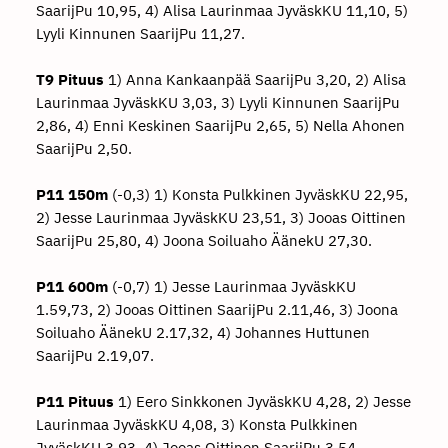
SaarijPu 10,95, 4) Alisa Laurinmaa JyväskKU 11,10, 5)
Lyyli Kinnunen SaarijPu 11,27.
T9 Pituus
1) Anna Kankaanpää SaarijPu 3,20, 2) Alisa
Laurinmaa JyväskKU 3,03, 3) Lyyli Kinnunen SaarijPu
2,86, 4) Enni Keskinen SaarijPu 2,65, 5) Nella Ahonen
SaarijPu 2,50.
P11 150m
(-0,3) 1) Konsta Pulkkinen JyväskKU 22,95,
2) Jesse Laurinmaa JyväskKU 23,51, 3) Jooas Oittinen
SaarijPu 25,80, 4) Joona Soiluaho ÄänekU 27,30.
P11 600m
(-0,7) 1) Jesse Laurinmaa JyväskKU
1.59,73, 2) Jooas Oittinen SaarijPu 2.11,46, 3) Joona
Soiluaho ÄänekU 2.17,32, 4) Johannes Huttunen
SaarijPu 2.19,07.
P11 Pituus
1) Eero Sinkkonen JyväskKU 4,28, 2) Jesse
Laurinmaa JyväskKU 4,08, 3) Konsta Pulkkinen
JyväskKU 3,93, 4) Jooas Oittinen SaarijPu 3,54.