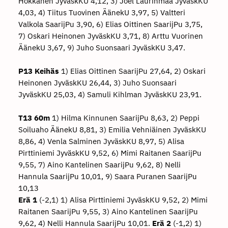
Hokkanen JyväskKU 4,12, 3) Joel Laurinmaa JyväskKU
4,03, 4) Tiitus Tuovinen ÄänekU 3,97, 5) Valtteri
Valkola SaarijPu 3,90, 6) Elias Oittinen SaarijPu 3,75,
7) Oskari Heinonen JyväskKU 3,71, 8) Arttu Vuorinen
ÄänekU 3,67, 9) Juho Suonsaari JyväskKU 3,47.
P13 Keihäs
1) Elias Oittinen SaarijPu 27,64, 2) Oskari
Heinonen JyväskKU 26,44, 3) Juho Suonsaari
JyväskKU 25,03, 4) Samuli Kihlman JyväskKU 23,91.
T13 60m
1) Hilma Kinnunen SaarijPu 8,63, 2) Peppi
Soiluaho ÄänekU 8,81, 3) Emilia Vehniäinen JyväskKU
8,86, 4) Venla Salminen JyväskKU 8,97, 5) Alisa
Pirttiniemi JyväskKU 9,52, 6) Mimi Raitanen SaarijPu
9,55, 7) Aino Kantelinen SaarijPu 9,62, 8) Nelli
Hannula SaarijPu 10,01, 9) Saara Puranen SaarijPu
10,13
Erä 1
(-2,1) 1) Alisa Pirttiniemi JyväskKU 9,52, 2) Mimi
Raitanen SaarijPu 9,55, 3) Aino Kantelinen SaarijPu
9,62, 4) Nelli Hannula SaarijPu 10,01.
Erä 2
(-1,2) 1)