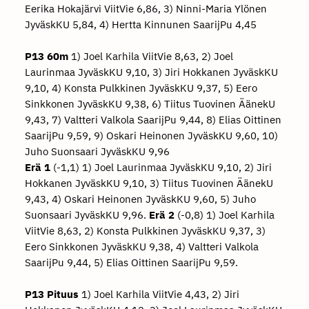
Eerika Hokajärvi ViitVie 6,86, 3) Ninni-Maria Ylönen
JyväskKU 5,84, 4) Hertta Kinnunen SaarijPu 4,45
P13 60m
1) Joel Karhila ViitVie 8,63, 2) Joel
Laurinmaa JyväskKU 9,10, 3) Jiri Hokkanen JyväskKU
9,10, 4) Konsta Pulkkinen JyväskKU 9,37, 5) Eero
Sinkkonen JyväskKU 9,38, 6) Tiitus Tuovinen ÄänekU
9,43, 7) Valtteri Valkola SaarijPu 9,44, 8) Elias Oittinen
SaarijPu 9,59, 9) Oskari Heinonen JyväskKU 9,60, 10)
Juho Suonsaari JyväskKU 9,96
Erä 1
(-1,1) 1) Joel Laurinmaa JyväskKU 9,10, 2) Jiri
Hokkanen JyväskKU 9,10, 3) Tiitus Tuovinen ÄänekU
9,43, 4) Oskari Heinonen JyväskKU 9,60, 5) Juho
Suonsaari JyväskKU 9,96.
Erä 2
(-0,8) 1) Joel Karhila
ViitVie 8,63, 2) Konsta Pulkkinen JyväskKU 9,37, 3)
Eero Sinkkonen JyväskKU 9,38, 4) Valtteri Valkola
SaarijPu 9,44, 5) Elias Oittinen SaarijPu 9,59.
P13 Pituus
1) Joel Karhila ViitVie 4,43, 2) Jiri