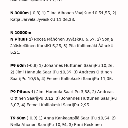
N 3000m
(-0,3) 1) Tiina Alhonen VaajKuo 10.51,55, 2)
Katja Järvelä JyväskKU 11.06,38.
N 10000m
N Pituus
1) Roosa Mähönen JyväskKU 5,57, 2) Sonja
Jääskeläinen KarstKi 5,25, 3) Piia Kalliomäki ÄänekU
5,21.
P9 60m
(-0,8) 1) Johannes Huttunen SaarijPu 10,26,
2) Jimi Hannula SaarijPu 10,39, 3) Andreas Oittinen
SaarijPu 10,96, 4) Eemeli Kalliokoski SaarijPu 11,05.
P9 Pituus
1) Jimi Hannula SaarijPu 3,38, 2) Andreas
Oittinen SaarijPu 3,12, 3) Johannes Huttunen SaarijPu
3,07, 4) Eemeli Kalliokoski SaarijPu 2,95.
T9 60m
(-0,9) 1) Anna Kankaanpää SaarijPu 10,54, 2)
Nella Ahonen SaarijPu 10,94, 3) Enni Keskinen