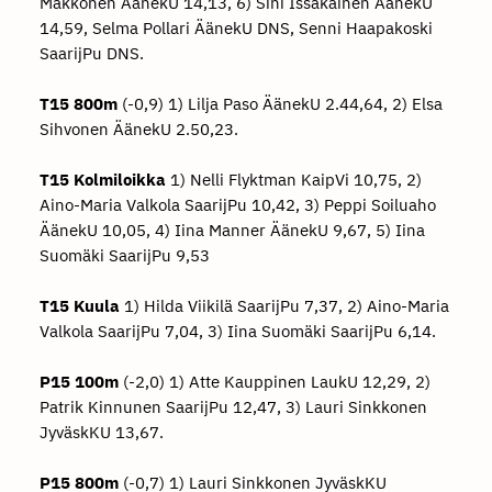
Makkonen ÄänekU 14,13, 6) Sini Issakainen ÄänekU
14,59, Selma Pollari ÄänekU DNS, Senni Haapakoski
SaarijPu DNS.
T15 800m
(-0,9) 1) Lilja Paso ÄänekU 2.44,64, 2) Elsa
Sihvonen ÄänekU 2.50,23.
T15 Kolmiloikka
1) Nelli Flyktman KaipVi 10,75, 2)
Aino-Maria Valkola SaarijPu 10,42, 3) Peppi Soiluaho
ÄänekU 10,05, 4) Iina Manner ÄänekU 9,67, 5) Iina
Suomäki SaarijPu 9,53
T15 Kuula
1) Hilda Viikilä SaarijPu 7,37, 2) Aino-Maria
Valkola SaarijPu 7,04, 3) Iina Suomäki SaarijPu 6,14.
P15 100m
(-2,0) 1) Atte Kauppinen LaukU 12,29, 2)
Patrik Kinnunen SaarijPu 12,47, 3) Lauri Sinkkonen
JyväskKU 13,67.
P15 800m
(-0,7) 1) Lauri Sinkkonen JyväskKU