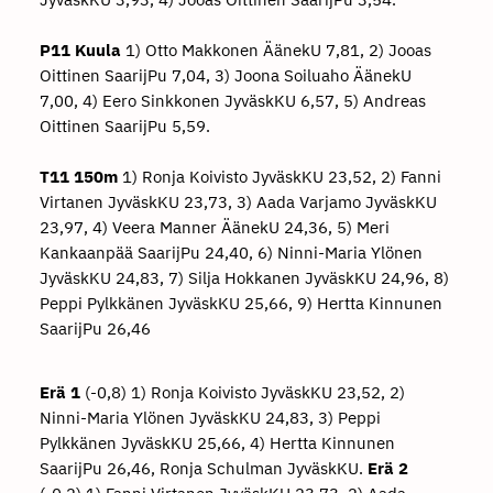
P11 Kuula
1) Otto Makkonen ÄänekU 7,81, 2) Jooas
Oittinen SaarijPu 7,04, 3) Joona Soiluaho ÄänekU
7,00, 4) Eero Sinkkonen JyväskKU 6,57, 5) Andreas
Oittinen SaarijPu 5,59.
T11 150m
1) Ronja Koivisto JyväskKU 23,52, 2) Fanni
Virtanen JyväskKU 23,73, 3) Aada Varjamo JyväskKU
23,97, 4) Veera Manner ÄänekU 24,36, 5) Meri
Kankaanpää SaarijPu 24,40, 6) Ninni-Maria Ylönen
JyväskKU 24,83, 7) Silja Hokkanen JyväskKU 24,96, 8)
Peppi Pylkkänen JyväskKU 25,66, 9) Hertta Kinnunen
SaarijPu 26,46
Erä 1
(-0,8) 1) Ronja Koivisto JyväskKU 23,52, 2)
Ninni-Maria Ylönen JyväskKU 24,83, 3) Peppi
Pylkkänen JyväskKU 25,66, 4) Hertta Kinnunen
SaarijPu 26,46, Ronja Schulman JyväskKU.
Erä 2