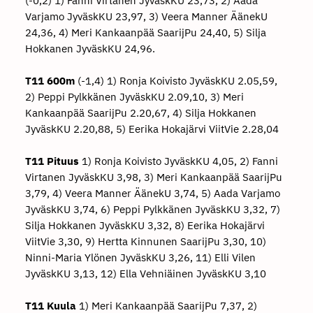
(-0,2) 1) Fanni Virtanen JyväskKU 23,73, 2) Aada
Varjamo JyväskKU 23,97, 3) Veera Manner ÄänekU
24,36, 4) Meri Kankaanpää SaarijPu 24,40, 5) Silja
Hokkanen JyväskKU 24,96.
T11 600m
(-1,4) 1) Ronja Koivisto JyväskKU 2.05,59,
2) Peppi Pylkkänen JyväskKU 2.09,10, 3) Meri
Kankaanpää SaarijPu 2.20,67, 4) Silja Hokkanen
JyväskKU 2.20,88, 5) Eerika Hokajärvi ViitVie 2.28,04
T11 Pituus
1) Ronja Koivisto JyväskKU 4,05, 2) Fanni
Virtanen JyväskKU 3,98, 3) Meri Kankaanpää SaarijPu
3,79, 4) Veera Manner ÄänekU 3,74, 5) Aada Varjamo
JyväskKU 3,74, 6) Peppi Pylkkänen JyväskKU 3,32, 7)
Silja Hokkanen JyväskKU 3,32, 8) Eerika Hokajärvi
ViitVie 3,30, 9) Hertta Kinnunen SaarijPu 3,30, 10)
Ninni-Maria Ylönen JyväskKU 3,26, 11) Elli Vilen
JyväskKU 3,13, 12) Ella Vehniäinen JyväskKU 3,10
T11 Kuula
1) Meri Kankaanpää SaarijPu 7,37, 2)