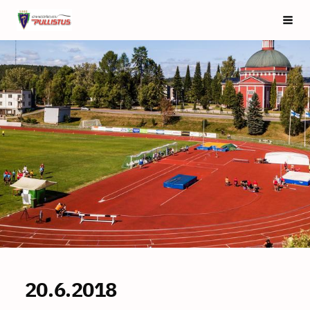
Siirry
Saarijärven Pullistus
Vali
sivun
sisältöön
20.6.2018