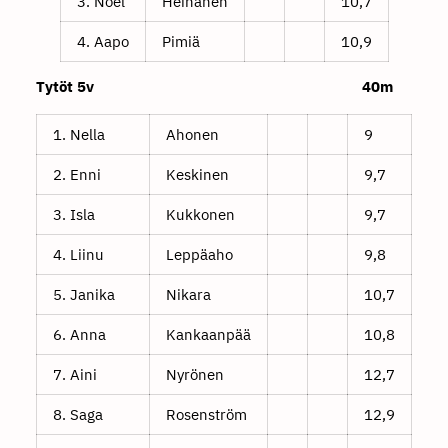
3. Noel
Heinänen
10,7
4. Aapo
Pimiä
10,9
Tytöt 5v 40m
1. Nella
Ahonen
9
2. Enni
Keskinen
9,7
3. Isla
Kukkonen
9,7
4. Liinu
Leppäaho
9,8
5. Janika
Nikara
10,7
6. Anna
Kankaanpää
10,8
7. Aini
Nyrönen
12,7
8. Saga
Rosenström
12,9