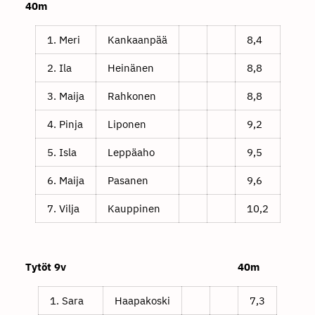
40m
1. Meri
Kankaanpää
8,4
2. Ila
Heinänen
8,8
3. Maija
Rahkonen
8,8
4. Pinja
Liponen
9,2
5. Isla
Leppäaho
9,5
6. Maija
Pasanen
9,6
7. Vilja
Kauppinen
10,2
Tytöt 9v 40m
1. Sara
Haapakoski
7,3