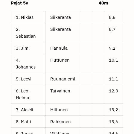
Pojat 5v 40m
1. Niklas
Siikaranta
8,6
2.
Siikaranta
8,7
Sebastian
3. Jimi
Hannula
9,2
4.
Huttunen
10,1
Johannes
5. Leevi
Ruunaniemi
11,1
6. Leo-
Tarvainen
12,9
Helmut
7. Akseli
Hiltunen
13,2
8. Matti
Rahkonen
13,6
9. Juuso
Väätänen
14,6