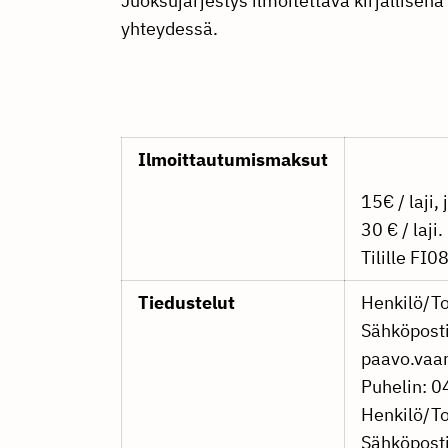
Juoksujärjestys ilmoitettava kirjallisen
yhteydessä.
Ilmoittautumismaksut
15€ / laji,
30 € / laji.
Tilille F
Tiedustelut
Henkilö/To
Sähköposti
paavo.vaa
Puhelin: 
Henkilö/To
Sähköposti