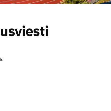
usviesti
lu