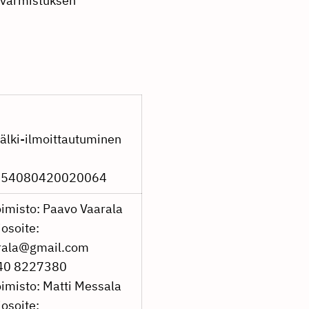
a varmistuksen
 jälki-ilmoittautuminen
I0854080420020064
imisto: Paavo Vaarala
osoite:
rala@gmail.com
040 8227380
imisto: Matti Messala
osoite: