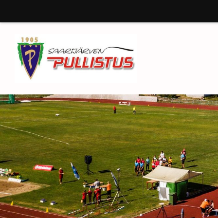
Siirry
sivun
sisältöön
Saarijärven Pullistus