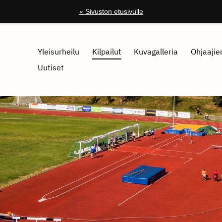
« Sivuston etusivulle
Yleisurheilu
Kilpailut
Kuvagalleria
Ohjaajien
Uutiset