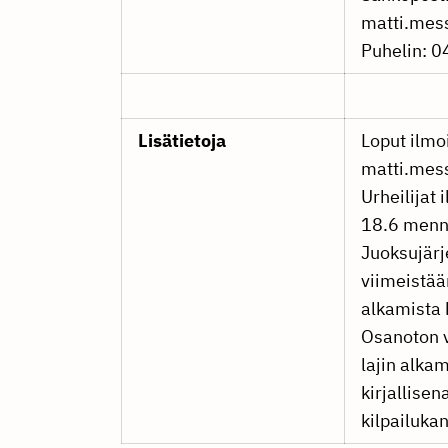
matti.mess
Puhelin: 
Lisätietoja
Loput ilmo
matti.mess
Urheilijat 
18.6 men
Juoksujärj
viimeistää
alkamista k
Osanoton 
lajin alka
kirjallise
kilpailukan