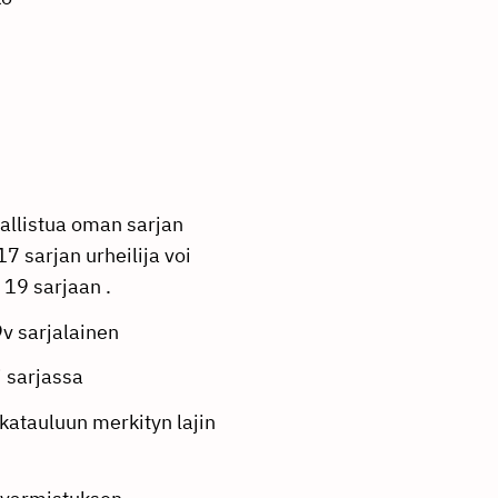
sallistua oman sarjan
17 sarjan urheilija voi
 19 sarjaan .
9v sarjalainen
i sarjassa
katauluun merkityn lajin