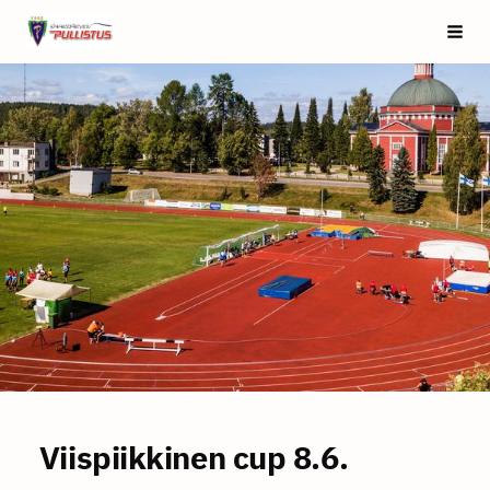
Siirry
Saarijärven Pullistus
Vali
sivun
sisältöön
Viispiikkinen cup 8.6.