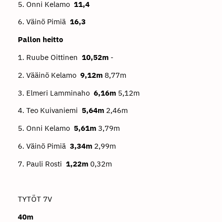
5. Onni Kelamo
11,4
6. Väinö Pimiä
16,3
Pallon heitto
1. Ruube Oittinen
10,52m
-
2. Vääinö Kelamo
9,12m
8,77m
3. Elmeri Lamminaho
6,16m
5,12m
4. Teo Kuivaniemi
5,64m
2,46m
5. Onni Kelamo
5,61m
3,79m
6. Väinö Pimiä
3,34m
2,99m
7. Pauli Rosti
1,22m
0,32m
TYTÖT 7V
40m