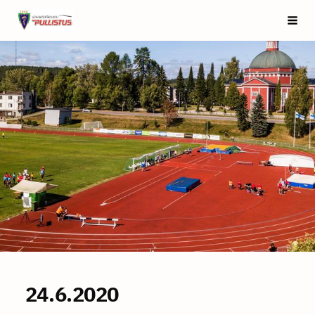
Siirry
Saarijärven Pullistus
Vali
sivun
sisältöön
24.6.2020