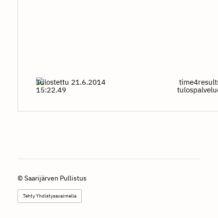
Tulostettu 21.6.2014
time4result
15:22.49
tulospalvel
©
Saarijärven Pullistus
Tehty Yhdistysavaimella