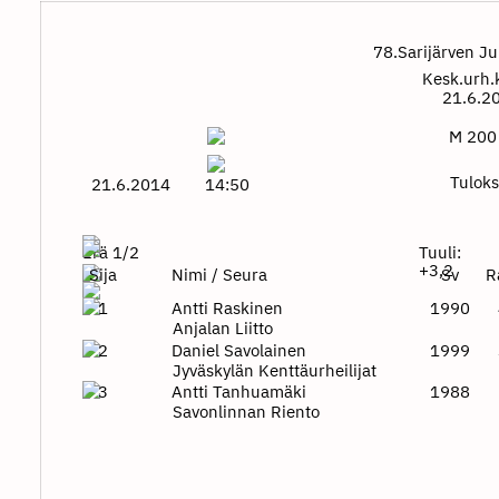
78.Sarijärven J
Kesk.urh.
21.6.2
M 200
Tuloks
21.6.2014
14:50
Erä 1/2
Tuuli:
+3,2
Sija
Nimi / Seura
Sv
R
1
Antti Raskinen
1990
Anjalan Liitto
2
Daniel Savolainen
1999
Jyväskylän Kenttäurheilijat
3
Antti Tanhuamäki
1988
Savonlinnan Riento