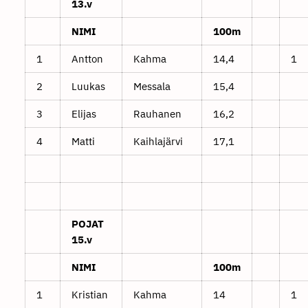
13.v
NIMI
100m
1
Antton
Kahma
14,4
1
2
Luukas
Messala
15,4
3
Elijas
Rauhanen
16,2
4
Matti
Kaihlajärvi
17,1
POJAT
15.v
NIMI
100m
1
Kristian
Kahma
14
1