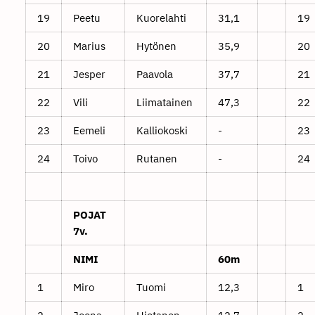
19
Peetu
Kuorelahti
31,1
19
20
Marius
Hytönen
35,9
20
21
Jesper
Paavola
37,7
21
22
Vili
Liimatainen
47,3
22
23
Eemeli
Kalliokoski
-
23
24
Toivo
Rutanen
-
24
POJAT
7v.
NIMI
60m
1
Miro
Tuomi
12,3
1