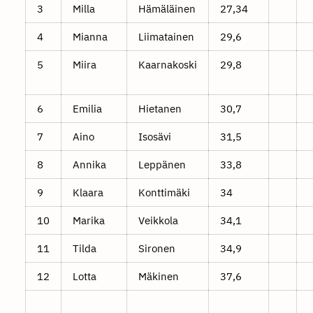
3
Milla
Hämäläinen
27,34
4
Mianna
Liimatainen
29,6
5
Miira
Kaarnakoski
29,8
6
Emilia
Hietanen
30,7
7
Aino
Isosävi
31,5
8
Annika
Leppänen
33,8
9
Klaara
Konttimäki
34
10
Marika
Veikkola
34,1
11
Tilda
Sironen
34,9
12
Lotta
Mäkinen
37,6