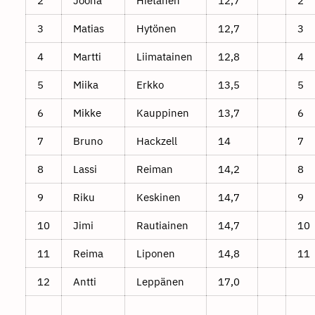
2
Joona
Hietanen
12,7
2
3
Matias
Hytönen
12,7
3
4
Martti
Liimatainen
12,8
4
5
Miika
Erkko
13,5
5
6
Mikke
Kauppinen
13,7
6
7
Bruno
Hackzell
14
7
8
Lassi
Reiman
14,2
8
9
Riku
Keskinen
14,7
9
10
Jimi
Rautiainen
14,7
10
11
Reima
Liponen
14,8
11
12
Antti
Leppänen
17,0