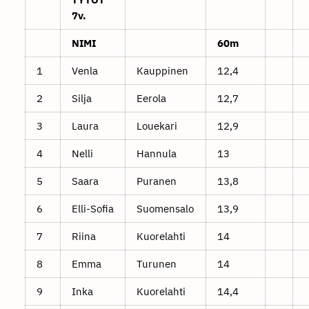
7v.
NIMI
60m
1
Venla
Kauppinen
12,4
2
Silja
Eerola
12,7
3
Laura
Louekari
12,9
4
Nelli
Hannula
13
5
Saara
Puranen
13,8
6
Elli-Sofia
Suomensalo
13,9
7
Riina
Kuorelahti
14
8
Emma
Turunen
14
9
Inka
Kuorelahti
14,4