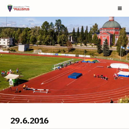
Siirry
Saarijärven Pullistus
Vali
sivun
sisältöön
29.6.2016