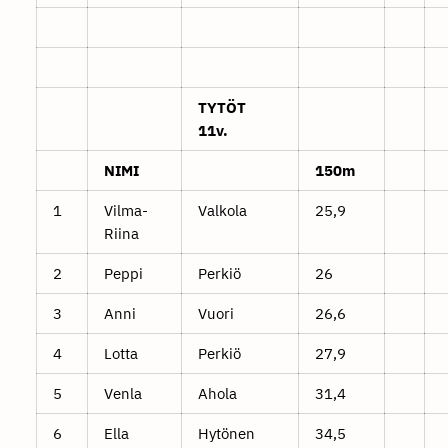
TYTÖT
11v.
NIMI
150m
1
Vilma-
Valkola
25,9
Riina
2
Peppi
Perkiö
26
3
Anni
Vuori
26,6
4
Lotta
Perkiö
27,9
5
Venla
Ahola
31,4
6
Ella
Hytönen
34,5