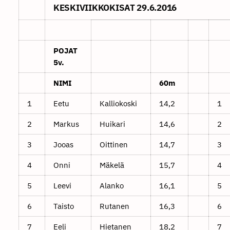
KESKIVIIKKOKISAT 29.6.2016
POJAT
5v.
NIMI
60m
1
Eetu
Kalliokoski
14,2
1
2
Markus
Huikari
14,6
2
3
Jooas
Oittinen
14,7
3
4
Onni
Mäkelä
15,7
4
5
Leevi
Alanko
16,1
5
6
Taisto
Rutanen
16,3
6
7
Eeli
Hietanen
18,2
7