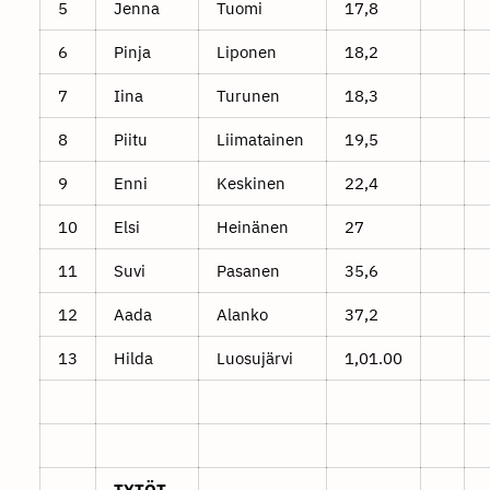
5
Jenna
Tuomi
17,8
6
Pinja
Liponen
18,2
7
Iina
Turunen
18,3
8
Piitu
Liimatainen
19,5
9
Enni
Keskinen
22,4
10
Elsi
Heinänen
27
11
Suvi
Pasanen
35,6
12
Aada
Alanko
37,2
13
Hilda
Luosujärvi
1,01.00
TYTÖT