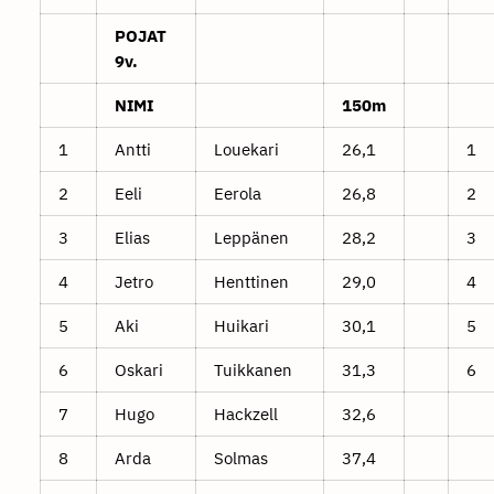
POJAT
9v.
NIMI
150m
1
Antti
Louekari
26,1
1
2
Eeli
Eerola
26,8
2
3
Elias
Leppänen
28,2
3
4
Jetro
Henttinen
29,0
4
5
Aki
Huikari
30,1
5
6
Oskari
Tuikkanen
31,3
6
7
Hugo
Hackzell
32,6
8
Arda
Solmas
37,4