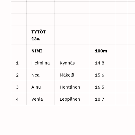
TYTÖT
13v.
NIMI
100m
1
Helmiina
Kynnäs
14,8
2
Nea
Mäkelä
15,6
3
Ainu
Henttinen
16,5
4
Venla
Leppänen
18,7