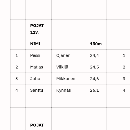
POJAT
11v.
NIMI
150m
1
Pessi
Ojanen
24,4
1
2
Matias
Viikilä
24,5
2
3
Juho
Mikkonen
24,6
3
4
Santtu
Kynnäs
26,1
4
POJAT