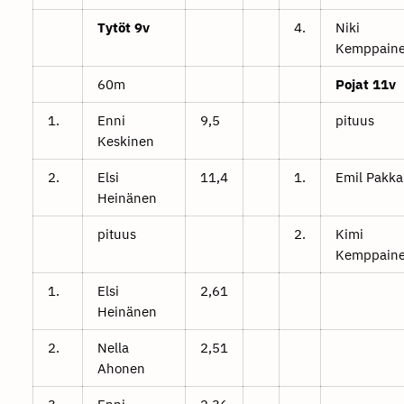
Tytöt 9v
4.
Niki
Kemppain
60m
Pojat 11v
1.
Enni
9,5
pituus
Keskinen
2.
Elsi
11,4
1.
Emil Pakka
Heinänen
pituus
2.
Kimi
Kemppain
1.
Elsi
2,61
Heinänen
2.
Nella
2,51
Ahonen