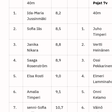
40m
Pojat 7v
1.
Ida-Maria
8,2
40m
Jussinmäki
2.
Sofia Iäs
8,5
1.
Juho
Timperi
3.
Janika
8,8
2.
Vertti
Nikara
Heinänen
4.
Saaga
8,9
3.
Ossi
Rosenström
Pekkarine
5.
Elsa Rosti
9,0
4.
Elmeri
Lamminah
6.
Amalia
9,1
5.
Onni
Timperi
Kelamo
7.
senni-Sofia
10,7
6.
Väinö