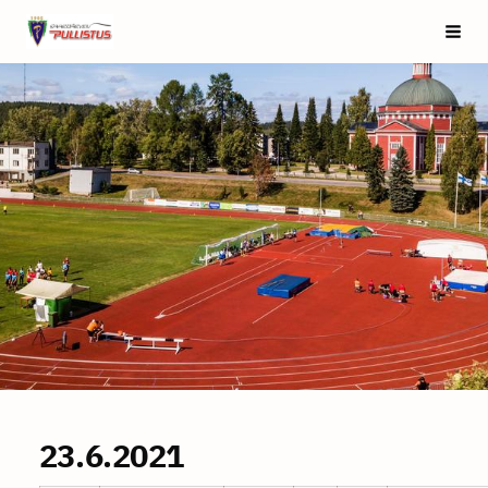
Siirry
Saarijärven Pullistus
Vali
sivun
sisältöön
23.6.2021