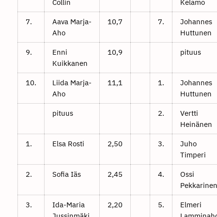
Collin
Kelamo
7.
Aava Marja-
10,7
7.
Johannes
Aho
Huttunen
9.
Enni
10,9
pituus
Kuikkanen
10.
Liida Marja-
11,1
1.
Johannes
Aho
Huttunen
pituus
2.
Vertti
Heinänen
1.
Elsa Rosti
2,50
3.
Juho
Timperi
2.
Sofia Iäs
2,45
4.
Ossi
Pekkarine
3.
Ida-Maria
2,20
5.
Elmeri
Jussinmäki
Lamminah