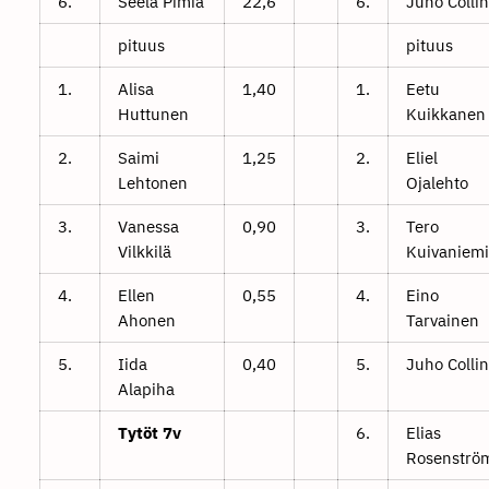
6.
Seela Pimiä
22,6
6.
Juho Collin
pituus
pituus
1.
Alisa
1,40
1.
Eetu
Huttunen
Kuikkanen
2.
Saimi
1,25
2.
Eliel
Lehtonen
Ojalehto
3.
Vanessa
0,90
3.
Tero
Vilkkilä
Kuivaniemi
4.
Ellen
0,55
4.
Eino
Ahonen
Tarvainen
5.
Iida
0,40
5.
Juho Collin
Alapiha
Tytöt 7v
6.
Elias
Rosenströ