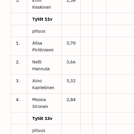
3.
Enni
2,36
Keskinen
Tytöt 11v
pituus
1.
Alisa
3,70
Pirttiniemi
2.
Nelli
3,66
Hannula
3.
Aino
3,32
Kantelinen
4.
Moona
2,84
Sironen
Tytöt 13v
pituus