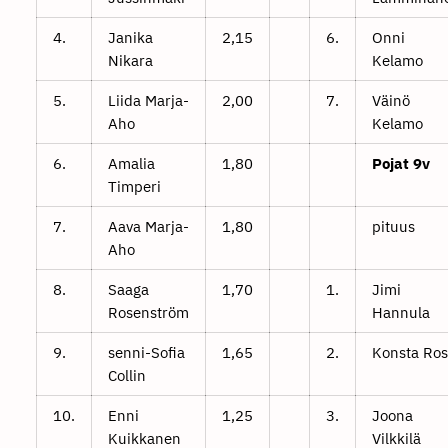
4.
Janika
2,15
6.
Onni
Nikara
Kelamo
5.
Liida Marja-
2,00
7.
Väinö
Aho
Kelamo
6.
Amalia
1,80
Pojat 9v
Timperi
7.
Aava Marja-
1,80
pituus
Aho
8.
Saaga
1,70
1.
Jimi
Rosenström
Hannula
9.
senni-Sofia
1,65
2.
Konsta Ros
Collin
10.
Enni
1,25
3.
Joona
Kuikkanen
Vilkkilä