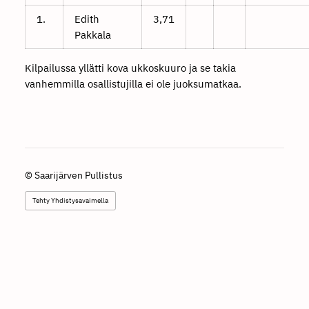
1.
Edith
3,71
Pakkala
Kilpailussa yllätti kova ukkoskuuro ja se takia
vanhemmilla osallistujilla ei ole juoksumatkaa.
©
Saarijärven Pullistus
Tehty Yhdistysavaimella