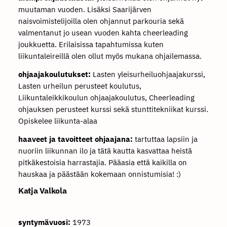
muutaman vuoden. Lisäksi Saarijärven
naisvoimistelijoilla olen ohjannut parkouria sekä
valmentanut jo usean vuoden kahta cheerleading
joukkuetta. Erilaisissa tapahtumissa kuten
liikuntaleireillä olen ollut myös mukana ohjailemassa.
ohjaajakoulutukset:
Lasten yleisurheiluohjaajakurssi,
Lasten urheilun perusteet koulutus,
Liikuntaleikkikoulun ohjaajakoulutus, Cheerleading
ohjauksen perusteet kurssi sekä stunttitekniikat kurssi.
Opiskelee liikunta-alaa
haaveet ja tavoitteet ohjaajana:
tartuttaa lapsiin ja
nuoriin liikunnan ilo ja tätä kautta kasvattaa heistä
pitkäkestoisia harrastajia. Pääasia että kaikilla on
hauskaa ja päästään kokemaan onnistumisia! :)
Katja Valkola
syntymävuosi:
1973