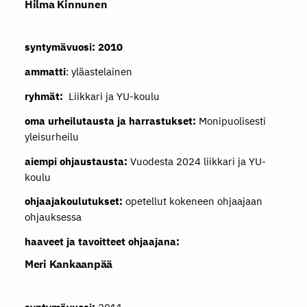
Hilma Kinnunen
syntymävuosi: 2010
ammatti
: yläastelainen
ryhmät:
Liikkari ja YU-koulu
oma urheilutausta ja harrastukset:
Monipuolisesti
yleisurheilu
aiempi ohjaustausta:
Vuodesta 2024 liikkari ja YU-
koulu
ohjaajakoulutukset:
opetellut kokeneen ohjaajaan
ohjauksessa
haaveet ja tavoitteet ohjaajana:
Meri Kankaanpää