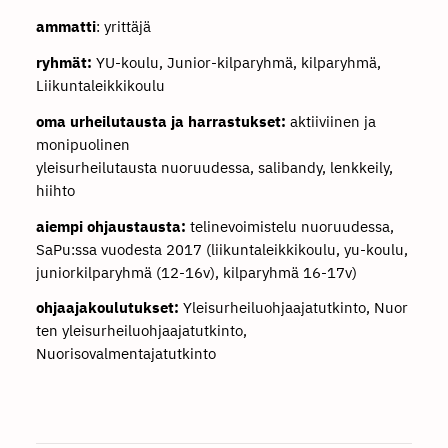
ammatti
: yrittäjä
ryhmät:
YU-koulu, Junior-kilparyhmä, kilparyhmä,
Liikuntaleikkikoulu
oma urheilutausta ja harrastukset:
aktiiviinen ja
monipuolinen
yleisurheilutausta nuoruudessa, salibandy, lenkkeily,
hiihto
aiempi ohjaustausta:
telinevoimistelu nuoruudessa,
SaPu:ssa vuodesta 2017 (liikuntaleikkikoulu, yu-koulu,
juniorkilparyhmä (12-16v), kilparyhmä 16-17v)
ohjaajakoulutukset:
Yleisurheiluohjaajatutkinto, Nuor
ten yleisurheiluohjaajatutkinto,
Nuorisovalmentajatutkinto