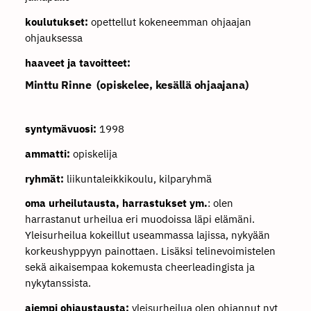
koulutukset:
opettellut kokeneemman ohjaajan
ohjauksessa
haaveet ja tavoitteet:
Minttu Rinne (opiskelee, kesällä ohjaajana)
syntymävuosi:
1998
ammatti:
opiskelija
ryhmät:
liikuntaleikkikoulu, kilparyhmä
oma urheilutausta, harrastukset ym.
: olen
harrastanut urheilua eri muodoissa läpi elämäni.
Yleisurheilua kokeillut useammassa lajissa, nykyään
korkeushyppyyn painottaen. Lisäksi telinevoimistelen
sekä aikaisempaa kokemusta cheerleadingista ja
nykytanssista.
aiempi ohjaustausta:
yleisurheilua olen ohjannut nyt