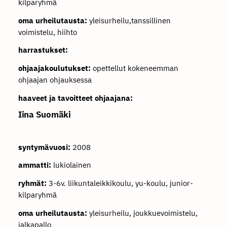
kilparyhmä
oma urheilutausta:
yleisurheilu,tanssillinen
voimistelu, hiihto
harrastukset:
ohjaajakoulutukset:
opettellut kokeneemman
ohjaajan ohjauksessa
haaveet ja tavoitteet ohjaajana:
Iina Suomäki
syntymävuosi:
2008
ammatti:
lukiolainen
ryhmät:
3-6v. liikuntaleikkikoulu, yu-koulu, junior-
kilparyhmä
oma urheilutausta:
yleisurheilu, joukkuevoimistelu,
jalkapallo