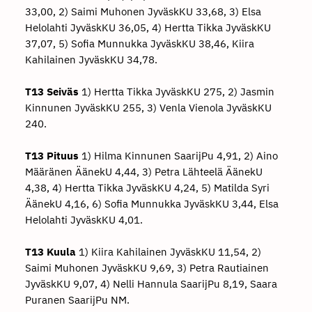
33,00, 2) Saimi Muhonen JyväskKU 33,68, 3) Elsa
Helolahti JyväskKU 36,05, 4) Hertta Tikka JyväskKU
37,07, 5) Sofia Munnukka JyväskKU 38,46, Kiira
Kahilainen JyväskKU 34,78.
T13 Seiväs
1) Hertta Tikka JyväskKU 275, 2) Jasmin
Kinnunen JyväskKU 255, 3) Venla Vienola JyväskKU
240.
T13 Pituus
1) Hilma Kinnunen SaarijPu 4,91, 2) Aino
Määränen ÄänekU 4,44, 3) Petra Lähteelä ÄänekU
4,38, 4) Hertta Tikka JyväskKU 4,24, 5) Matilda Syri
ÄänekU 4,16, 6) Sofia Munnukka JyväskKU 3,44, Elsa
Helolahti JyväskKU 4,01.
T13 Kuula
1) Kiira Kahilainen JyväskKU 11,54, 2)
Saimi Muhonen JyväskKU 9,69, 3) Petra Rautiainen
JyväskKU 9,07, 4) Nelli Hannula SaarijPu 8,19, Saara
Puranen SaarijPu NM.