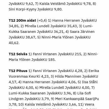
JyväskKU 9,62, 7) Kaisla Veistämö JyväskKU 9,78, 8)
Sini Korpi-Kyyny JyväskKU 9,80.
T12 200m aidat
(+0,4) 1) Hanna Herranen JyväskKU
34,85, 2) Mirella Lundell JyväskKU 35,43, 3) Lumi-
Kukka Saaranen JyväskKU 36,21, 4) Saara Järvinen
JyväskKU 38,67, 5) Ninni-Maria Ylönen JyväskKU
40,62.
T12 Seiväs
1) Fanni Virtanen JyväskKU 215, 2) Ninni-
Maria Ylönen JyväskKU 185.
T12 Pituus
1) Fanni Virtanen JyväskKU 4,28, 2) Eerika
Vuorenmaa KeurKi 4,23, 3) Hilda Manninen JyväskKU
4,17, 4) Hanna Herranen JyväskKU 4,06, 5) Iisa Ståhl
JyväskKU 4,00, 6) Mirella Lundell JyväskKU 4,00, 7)
Lumi-Kukka Saaranen JyväskKU 3,96, 8) Lila-Sofi
Lindgren JyväskKU 3,79, 9) Meri Kankaanpää SaarijPu
3,78, 10) Kaisla Veistämö JyväskKU 3,66, 11) Veera