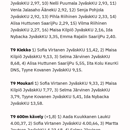
JyväskKU 2,97, 10) Nelli Puumala JyväskKU 2,93, 11)
Venla Jalasaho ÄänekU 2,92, 12) Senja Pohjola
JyväskKU 2,92, 13) Pihla Riihinen JyväskKU 2,33, 14)
Alisa Huttunen SaarijPu 2,29, 15) Vilma Riihinen
JyväskKU 2,27, 16) Maisa Kilpiö JyväskKU 2,16, Ida
Nybacka JyväskKU 3,35, Emma Rajalin SaarijPu 2,40.
T9 Kiekko
1) Sofia Virtanen JyväskKU 11,42, 2) Maisa
Kilpiö JyväskKU 9,13, 3) Selma Järvinen JyväskKU
8,68, 4) Alisa Huttunen SaarijPu 5,55, Iita Kolu KeurKi
DNS, Tyyne Kovanen JyväskKU 9,15.
T9 Moukari
1) Sofia Virtanen JyväskKU 9,33, 2) Maisa
Kilpiö JyväskKU 7,77, 3) Selma Järvinen JyväskKU
3,79, Tyyne Kovanen JyväskKU 5,41, Ida Nybacka
JyväskKU 13,58.
T9 600m kävely
(+1,8) 1) Aada Kuukkanen LaukU
4.00,37, 2) Sofia Virtanen JyväskKU 4.00,66, 3) Martta
Joutsen JyväskKU 4.23,68, 4) Selma Järvinen