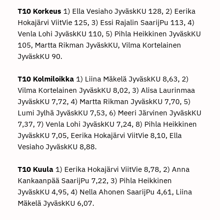
T10 Korkeus
1) Ella Vesiaho JyväskKU 128, 2) Eerika
Hokajärvi ViitVie 125, 3) Essi Rajalin SaarijPu 113, 4)
Venla Lohi JyväskKU 110, 5) Pihla Heikkinen JyväskKU
105, Martta Rikman JyväskKU, Vilma Kortelainen
JyväskKU 90.
T10 Kolmiloikka
1) Liina Mäkelä JyväskKU 8,63, 2)
Vilma Kortelainen JyväskKU 8,02, 3) Alisa Laurinmaa
JyväskKU 7,72, 4) Martta Rikman JyväskKU 7,70, 5)
Lumi Jylhä JyväskKU 7,53, 6) Meeri Järvinen JyväskKU
7,37, 7) Venla Lohi JyväskKU 7,24, 8) Pihla Heikkinen
JyväskKU 7,05, Eerika Hokajärvi ViitVie 8,10, Ella
Vesiaho JyväskKU 8,88.
T10 Kuula
1) Eerika Hokajärvi ViitVie 8,78, 2) Anna
Kankaanpää SaarijPu 7,22, 3) Pihla Heikkinen
JyväskKU 4,95, 4) Nella Ahonen SaarijPu 4,61, Liina
Mäkelä JyväskKU 6,07.