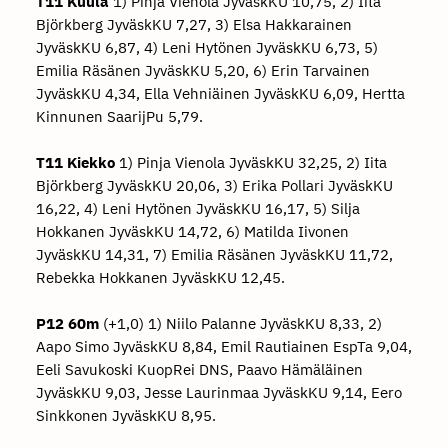
T11 Kuula
1) Pinja Vienola JyväskKU 10,75, 2) Iita
Björkberg JyväskKU 7,27, 3) Elsa Hakkarainen
JyväskKU 6,87, 4) Leni Hytönen JyväskKU 6,73, 5)
Emilia Räsänen JyväskKU 5,20, 6) Erin Tarvainen
JyväskKU 4,34, Ella Vehniäinen JyväskKU 6,09, Hertta
Kinnunen SaarijPu 5,79.
T11 Kiekko
1) Pinja Vienola JyväskKU 32,25, 2) Iita
Björkberg JyväskKU 20,06, 3) Erika Pollari JyväskKU
16,22, 4) Leni Hytönen JyväskKU 16,17, 5) Silja
Hokkanen JyväskKU 14,72, 6) Matilda Iivonen
JyväskKU 14,31, 7) Emilia Räsänen JyväskKU 11,72,
Rebekka Hokkanen JyväskKU 12,45.
P12 60m
(+1,0) 1) Niilo Palanne JyväskKU 8,33, 2)
Aapo Simo JyväskKU 8,84, Emil Rautiainen EspTa 9,04,
Eeli Savukoski KuopRei DNS, Paavo Hämäläinen
JyväskKU 9,03, Jesse Laurinmaa JyväskKU 9,14, Eero
Sinkkonen JyväskKU 8,95.