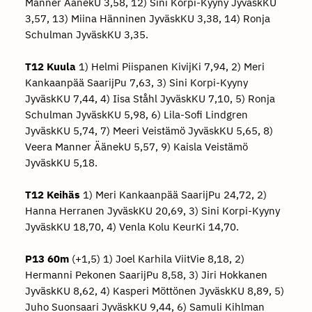
Manner ÄänekU 3,58, 12) Sini Korpi-Kyyny JyväskKU
3,57, 13) Miina Hänninen JyväskKU 3,38, 14) Ronja
Schulman JyväskKU 3,35.
T12 Kuula
1) Helmi Piispanen KivijKi 7,94, 2) Meri
Kankaanpää SaarijPu 7,63, 3) Sini Korpi-Kyyny
JyväskKU 7,44, 4) Iisa Ståhl JyväskKU 7,10, 5) Ronja
Schulman JyväskKU 5,98, 6) Lila-Sofi Lindgren
JyväskKU 5,74, 7) Meeri Veistämö JyväskKU 5,65, 8)
Veera Manner ÄänekU 5,57, 9) Kaisla Veistämö
JyväskKU 5,18.
T12 Keihäs
1) Meri Kankaanpää SaarijPu 24,72, 2)
Hanna Herranen JyväskKU 20,69, 3) Sini Korpi-Kyyny
JyväskKU 18,70, 4) Venla Kolu KeurKi 14,70.
P13 60m
(+1,5) 1) Joel Karhila ViitVie 8,18, 2)
Hermanni Pekonen SaarijPu 8,58, 3) Jiri Hokkanen
JyväskKU 8,62, 4) Kasperi Möttönen JyväskKU 8,89, 5)
Juho Suonsaari JyväskKU 9,44, 6) Samuli Kihlman