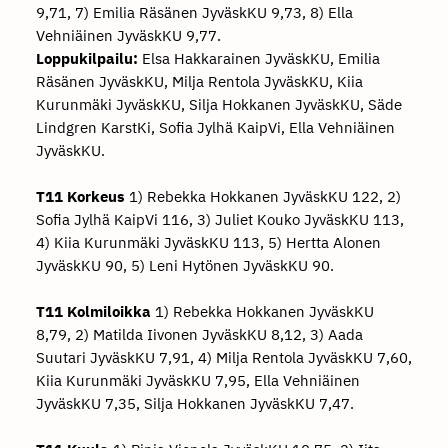
9,71, 7) Emilia Räsänen JyväskKU 9,73, 8) Ella
Vehniäinen JyväskKU 9,77.
Loppukilpailu:
Elsa Hakkarainen JyväskKU, Emilia
Räsänen JyväskKU, Milja Rentola JyväskKU, Kiia
Kurunmäki JyväskKU, Silja Hokkanen JyväskKU, Säde
Lindgren KarstKi, Sofia Jylhä KaipVi, Ella Vehniäinen
JyväskKU.
T11 Korkeus
1) Rebekka Hokkanen JyväskKU 122, 2)
Sofia Jylhä KaipVi 116, 3) Juliet Kouko JyväskKU 113,
4) Kiia Kurunmäki JyväskKU 113, 5) Hertta Alonen
JyväskKU 90, 5) Leni Hytönen JyväskKU 90.
T11 Kolmiloikka
1) Rebekka Hokkanen JyväskKU
8,79, 2) Matilda Iivonen JyväskKU 8,12, 3) Aada
Suutari JyväskKU 7,91, 4) Milja Rentola JyväskKU 7,60,
Kiia Kurunmäki JyväskKU 7,95, Ella Vehniäinen
JyväskKU 7,35, Silja Hokkanen JyväskKU 7,47.