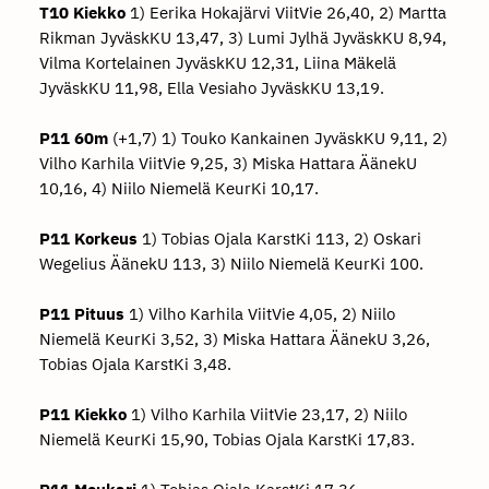
T10 Kiekko
1) Eerika Hokajärvi ViitVie 26,40, 2) Martta
Rikman JyväskKU 13,47, 3) Lumi Jylhä JyväskKU 8,94,
Vilma Kortelainen JyväskKU 12,31, Liina Mäkelä
JyväskKU 11,98, Ella Vesiaho JyväskKU 13,19.
P11 60m
(+1,7) 1) Touko Kankainen JyväskKU 9,11, 2)
Vilho Karhila ViitVie 9,25, 3) Miska Hattara ÄänekU
10,16, 4) Niilo Niemelä KeurKi 10,17.
P11 Korkeus
1) Tobias Ojala KarstKi 113, 2) Oskari
Wegelius ÄänekU 113, 3) Niilo Niemelä KeurKi 100.
P11 Pituus
1) Vilho Karhila ViitVie 4,05, 2) Niilo
Niemelä KeurKi 3,52, 3) Miska Hattara ÄänekU 3,26,
Tobias Ojala KarstKi 3,48.
P11 Kiekko
1) Vilho Karhila ViitVie 23,17, 2) Niilo
Niemelä KeurKi 15,90, Tobias Ojala KarstKi 17,83.