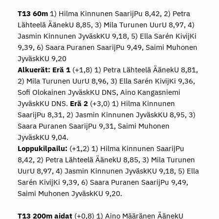
T13 60m
1) Hilma Kinnunen SaarijPu 8,42, 2) Petra
Lähteelä ÄänekU 8,85, 3) Mila Turunen UurU 8,97, 4)
Jasmin Kinnunen JyväskKU 9,18, 5) Ella Sarén KivijKi
9,39, 6) Saara Puranen SaarijPu 9,49, Saimi Muhonen
JyväskKU 9,20
Alkuerät:
Erä 1
(+1,8) 1) Petra Lähteelä ÄänekU 8,81,
2) Mila Turunen UurU 8,96, 3) Ella Sarén KivijKi 9,36,
Sofi Olokainen JyväskKU DNS, Aino Kangasniemi
JyväskKU DNS.
Erä 2
(+3,0) 1) Hilma Kinnunen
SaarijPu 8,31, 2) Jasmin Kinnunen JyväskKU 8,95, 3)
Saara Puranen SaarijPu 9,31, Saimi Muhonen
JyväskKU 9,04.
Loppukilpailu:
(+1,2) 1) Hilma Kinnunen SaarijPu
8,42, 2) Petra Lähteelä ÄänekU 8,85, 3) Mila Turunen
UurU 8,97, 4) Jasmin Kinnunen JyväskKU 9,18, 5) Ella
Sarén KivijKi 9,39, 6) Saara Puranen SaarijPu 9,49,
Saimi Muhonen JyväskKU 9,20.
T13 200m aidat
(+0,8) 1) Aino Määränen ÄänekU