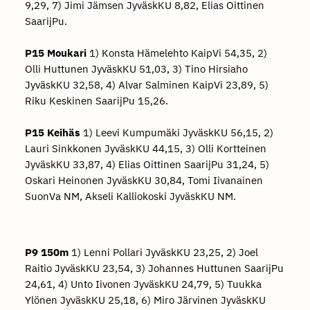
9,29, 7) Jimi Jämsen JyväskKU 8,82, Elias Oittinen
SaarijPu.
P15 Moukari
1) Konsta Hämelehto KaipVi 54,35, 2)
Olli Huttunen JyväskKU 51,03, 3) Tino Hirsiaho
JyväskKU 32,58, 4) Alvar Salminen KaipVi 23,89, 5)
Riku Keskinen SaarijPu 15,26.
P15 Keihäs
1) Leevi Kumpumäki JyväskKU 56,15, 2)
Lauri Sinkkonen JyväskKU 44,15, 3) Olli Kortteinen
JyväskKU 33,87, 4) Elias Oittinen SaarijPu 31,24, 5)
Oskari Heinonen JyväskKU 30,84, Tomi Iivanainen
SuonVa NM, Akseli Kalliokoski JyväskKU NM.
P9 150m
1) Lenni Pollari JyväskKU 23,25, 2) Joel
Raitio JyväskKU 23,54, 3) Johannes Huttunen SaarijPu
24,61, 4) Unto Iivonen JyväskKU 24,79, 5) Tuukka
Ylönen JyväskKU 25,18, 6) Miro Järvinen JyväskKU