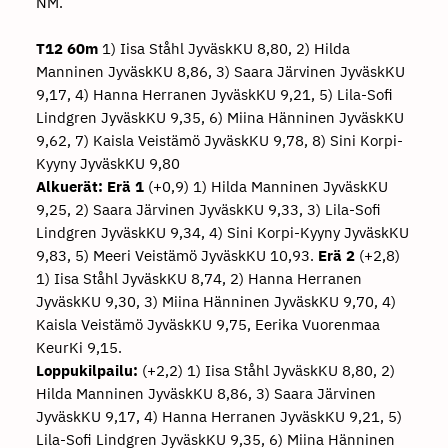
NM.
T12 60m
1) Iisa Ståhl JyväskKU 8,80, 2) Hilda
Manninen JyväskKU 8,86, 3) Saara Järvinen JyväskKU
9,17, 4) Hanna Herranen JyväskKU 9,21, 5) Lila-Sofi
Lindgren JyväskKU 9,35, 6) Miina Hänninen JyväskKU
9,62, 7) Kaisla Veistämö JyväskKU 9,78, 8) Sini Korpi-
Kyyny JyväskKU 9,80
Alkuerät:
Erä 1
(+0,9) 1) Hilda Manninen JyväskKU
9,25, 2) Saara Järvinen JyväskKU 9,33, 3) Lila-Sofi
Lindgren JyväskKU 9,34, 4) Sini Korpi-Kyyny JyväskKU
9,83, 5) Meeri Veistämö JyväskKU 10,93.
Erä 2
(+2,8)
1) Iisa Ståhl JyväskKU 8,74, 2) Hanna Herranen
JyväskKU 9,30, 3) Miina Hänninen JyväskKU 9,70, 4)
Kaisla Veistämö JyväskKU 9,75, Eerika Vuorenmaa
KeurKi 9,15.
Loppukilpailu:
(+2,2) 1) Iisa Ståhl JyväskKU 8,80, 2)
Hilda Manninen JyväskKU 8,86, 3) Saara Järvinen
JyväskKU 9,17, 4) Hanna Herranen JyväskKU 9,21, 5)
Lila-Sofi Lindgren JyväskKU 9,35, 6) Miina Hänninen