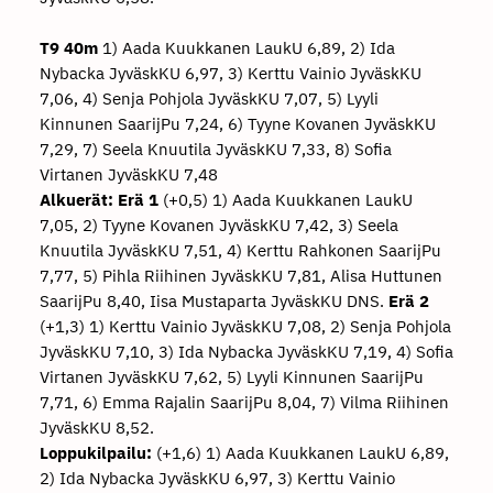
T9 40m
1) Aada Kuukkanen LaukU 6,89, 2) Ida
Nybacka JyväskKU 6,97, 3) Kerttu Vainio JyväskKU
7,06, 4) Senja Pohjola JyväskKU 7,07, 5) Lyyli
Kinnunen SaarijPu 7,24, 6) Tyyne Kovanen JyväskKU
7,29, 7) Seela Knuutila JyväskKU 7,33, 8) Sofia
Virtanen JyväskKU 7,48
Alkuerät:
Erä 1
(+0,5) 1) Aada Kuukkanen LaukU
7,05, 2) Tyyne Kovanen JyväskKU 7,42, 3) Seela
Knuutila JyväskKU 7,51, 4) Kerttu Rahkonen SaarijPu
7,77, 5) Pihla Riihinen JyväskKU 7,81, Alisa Huttunen
SaarijPu 8,40, Iisa Mustaparta JyväskKU DNS.
Erä 2
(+1,3) 1) Kerttu Vainio JyväskKU 7,08, 2) Senja Pohjola
JyväskKU 7,10, 3) Ida Nybacka JyväskKU 7,19, 4) Sofia
Virtanen JyväskKU 7,62, 5) Lyyli Kinnunen SaarijPu
7,71, 6) Emma Rajalin SaarijPu 8,04, 7) Vilma Riihinen
JyväskKU 8,52.
Loppukilpailu:
(+1,6) 1) Aada Kuukkanen LaukU 6,89,
2) Ida Nybacka JyväskKU 6,97, 3) Kerttu Vainio