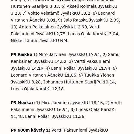
Huttunen SaarijPu 3,33, 6) Akseli Roimela JyväskKU
3,23, 7) Voitto Veistämö JyväskKU 3,02, 8) Leonard
Virtanen ÄänekU 3,01, 9) Jalo Raaska JyväskKU 2,95,
10) Anton Poikolainen JyväskKU 2,90, Vertti
Paksuniemi JyväskKU 2,75, Lucas Ojala KarstKi 3,04,
Niklas Lähitie JyväskKU NM.
P9 Kiekko
1) Miro Järvinen JyväskKU 17,91, 2) Samu
Kankainen JyväskKU 14,52, 3) Vertti Paksuniemi
JyväskKU 14,19, 4) Lenni Pollari JyväskKU 11,94, 5)
Leonard Virtanen ÄänekU 11,05, 6) Tuukka Ylönen
JyväskKU 8,28, Johannes Huttunen SaarijPu 10,14,
Lucas Ojala KarstKi 12,18.
P9 Moukari
1) Miro Järvinen JyväskKU 18,15, 2) Vertti
Paksuniemi JyväskKU 16,91, 3) Lucas Ojala KarstKi
11,48, Lenni Pollari JyväskKU 11,36.
P9 600m kävely
1) Vertti Paksuniemi JyväskKU