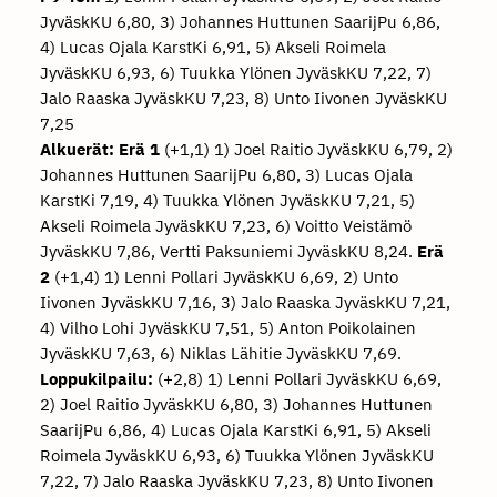
JyväskKU 6,80, 3) Johannes Huttunen SaarijPu 6,86,
4) Lucas Ojala KarstKi 6,91, 5) Akseli Roimela
JyväskKU 6,93, 6) Tuukka Ylönen JyväskKU 7,22, 7)
Jalo Raaska JyväskKU 7,23, 8) Unto Iivonen JyväskKU
7,25
Alkuerät:
Erä 1
(+1,1) 1) Joel Raitio JyväskKU 6,79, 2)
Johannes Huttunen SaarijPu 6,80, 3) Lucas Ojala
KarstKi 7,19, 4) Tuukka Ylönen JyväskKU 7,21, 5)
Akseli Roimela JyväskKU 7,23, 6) Voitto Veistämö
JyväskKU 7,86, Vertti Paksuniemi JyväskKU 8,24.
Erä
2
(+1,4) 1) Lenni Pollari JyväskKU 6,69, 2) Unto
Iivonen JyväskKU 7,16, 3) Jalo Raaska JyväskKU 7,21,
4) Vilho Lohi JyväskKU 7,51, 5) Anton Poikolainen
JyväskKU 7,63, 6) Niklas Lähitie JyväskKU 7,69.
Loppukilpailu:
(+2,8) 1) Lenni Pollari JyväskKU 6,69,
2) Joel Raitio JyväskKU 6,80, 3) Johannes Huttunen
SaarijPu 6,86, 4) Lucas Ojala KarstKi 6,91, 5) Akseli
Roimela JyväskKU 6,93, 6) Tuukka Ylönen JyväskKU
7,22, 7) Jalo Raaska JyväskKU 7,23, 8) Unto Iivonen