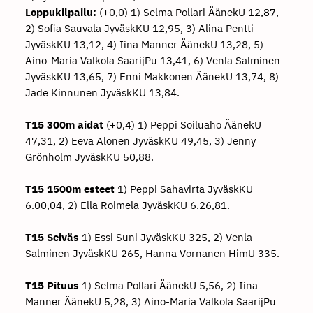
Loppukilpailu:
(+0,0) 1) Selma Pollari ÄänekU 12,87,
2) Sofia Sauvala JyväskKU 12,95, 3) Alina Pentti
JyväskKU 13,12, 4) Iina Manner ÄänekU 13,28, 5)
Aino-Maria Valkola SaarijPu 13,41, 6) Venla Salminen
JyväskKU 13,65, 7) Enni Makkonen ÄänekU 13,74, 8)
Jade Kinnunen JyväskKU 13,84.
T15 300m aidat
(+0,4) 1) Peppi Soiluaho ÄänekU
47,31, 2) Eeva Alonen JyväskKU 49,45, 3) Jenny
Grönholm JyväskKU 50,88.
T15 1500m esteet
1) Peppi Sahavirta JyväskKU
6.00,04, 2) Ella Roimela JyväskKU 6.26,81.
T15 Seiväs
1) Essi Suni JyväskKU 325, 2) Venla
Salminen JyväskKU 265, Hanna Vornanen HimU 335.
T15 Pituus
1) Selma Pollari ÄänekU 5,56, 2) Iina
Manner ÄänekU 5,28, 3) Aino-Maria Valkola SaarijPu