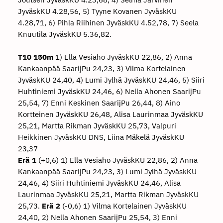
JyväskKU 4.28,56, 5) Tyyne Kovanen JyväskKU
4.28,71, 6) Pihla Riihinen JyväskKU 4.52,78, 7) Seela
Knuutila JyväskKU 5.36,82.
T10 150m
1) Ella Vesiaho JyväskKU 22,86, 2) Anna
Kankaanpää SaarijPu 24,23, 3) Vilma Kortelainen
JyväskKU 24,40, 4) Lumi Jylhä JyväskKU 24,46, 5) Siiri
Huhtiniemi JyväskKU 24,46, 6) Nella Ahonen SaarijPu
25,54, 7) Enni Keskinen SaarijPu 26,44, 8) Aino
Kortteinen JyväskKU 26,48, Alisa Laurinmaa JyväskKU
25,21, Martta Rikman JyväskKU 25,73, Valpuri
Heikkinen JyväskKU DNS, Liina Mäkelä JyväskKU
23,37
Erä 1
(+0,6) 1) Ella Vesiaho JyväskKU 22,86, 2) Anna
Kankaanpää SaarijPu 24,23, 3) Lumi Jylhä JyväskKU
24,46, 4) Siiri Huhtiniemi JyväskKU 24,46, Alisa
Laurinmaa JyväskKU 25,21, Martta Rikman JyväskKU
25,73.
Erä 2
(-0,6) 1) Vilma Kortelainen JyväskKU
24,40, 2) Nella Ahonen SaarijPu 25,54, 3) Enni