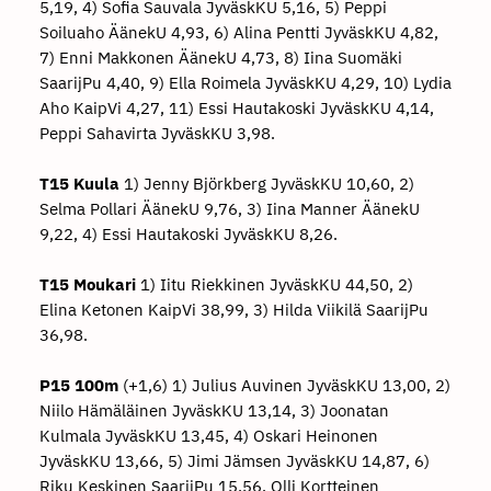
5,19, 4) Sofia Sauvala JyväskKU 5,16, 5) Peppi
Soiluaho ÄänekU 4,93, 6) Alina Pentti JyväskKU 4,82,
7) Enni Makkonen ÄänekU 4,73, 8) Iina Suomäki
SaarijPu 4,40, 9) Ella Roimela JyväskKU 4,29, 10) Lydia
Aho KaipVi 4,27, 11) Essi Hautakoski JyväskKU 4,14,
Peppi Sahavirta JyväskKU 3,98.
T15 Kuula
1) Jenny Björkberg JyväskKU 10,60, 2)
Selma Pollari ÄänekU 9,76, 3) Iina Manner ÄänekU
9,22, 4) Essi Hautakoski JyväskKU 8,26.
T15 Moukari
1) Iitu Riekkinen JyväskKU 44,50, 2)
Elina Ketonen KaipVi 38,99, 3) Hilda Viikilä SaarijPu
36,98.
P15 100m
(+1,6) 1) Julius Auvinen JyväskKU 13,00, 2)
Niilo Hämäläinen JyväskKU 13,14, 3) Joonatan
Kulmala JyväskKU 13,45, 4) Oskari Heinonen
JyväskKU 13,66, 5) Jimi Jämsen JyväskKU 14,87, 6)
Riku Keskinen SaarijPu 15,56, Olli Kortteinen