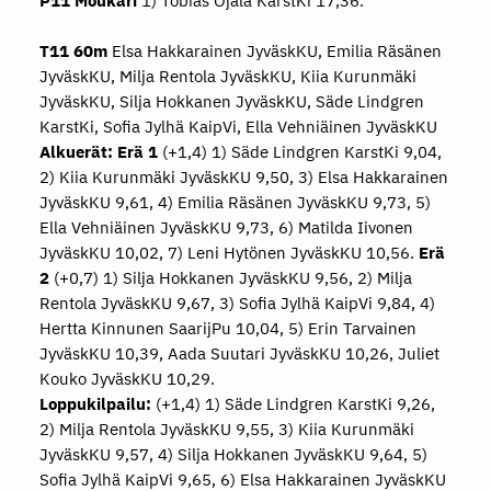
P11 Moukari
1) Tobias Ojala KarstKi 17,36.
T11 60m
Elsa Hakkarainen JyväskKU, Emilia Räsänen
JyväskKU, Milja Rentola JyväskKU, Kiia Kurunmäki
JyväskKU, Silja Hokkanen JyväskKU, Säde Lindgren
KarstKi, Sofia Jylhä KaipVi, Ella Vehniäinen JyväskKU
Alkuerät:
Erä 1
(+1,4) 1) Säde Lindgren KarstKi 9,04,
2) Kiia Kurunmäki JyväskKU 9,50, 3) Elsa Hakkarainen
JyväskKU 9,61, 4) Emilia Räsänen JyväskKU 9,73, 5)
Ella Vehniäinen JyväskKU 9,73, 6) Matilda Iivonen
JyväskKU 10,02, 7) Leni Hytönen JyväskKU 10,56.
Erä
2
(+0,7) 1) Silja Hokkanen JyväskKU 9,56, 2) Milja
Rentola JyväskKU 9,67, 3) Sofia Jylhä KaipVi 9,84, 4)
Hertta Kinnunen SaarijPu 10,04, 5) Erin Tarvainen
JyväskKU 10,39, Aada Suutari JyväskKU 10,26, Juliet
Kouko JyväskKU 10,29.
Loppukilpailu:
(+1,4) 1) Säde Lindgren KarstKi 9,26,
2) Milja Rentola JyväskKU 9,55, 3) Kiia Kurunmäki
JyväskKU 9,57, 4) Silja Hokkanen JyväskKU 9,64, 5)
Sofia Jylhä KaipVi 9,65, 6) Elsa Hakkarainen JyväskKU