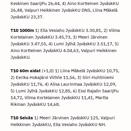
Keskinen SaarijPu 26,44, 4) Aino Kortteinen JyväskKU
26,48, Valpuri Heikkinen JyväskKU DNS, Liina Mäkelä
JyväskKU 23,37.
T10 1000m
1) Ella Vesiaho JyväskKU 3.30,81, 2) Vilma
Kortelainen JyväskKU 3.45,73, 3) Meeri Järvinen
JyväskKU 3.47,55, 4) Lumi Jylhä JyväskKU 3.51,17, 5)
Aino Kortteinen JyväskKU 4.04,63, Valpuri Heikkinen
JyväskKU.
T10 60m aidat
(+1,0) 1) Liina Mäkelä JyväskKU 10,75,
2) Eerika Hokajärvi ViitVie 11,56, 3) Siiri Huhtiniemi
JyväskKU 11,76, 4) Alisa Laurinmaa JyväskKU 12,09,
5) Lumi Jylhä JyväskKU 12,85, 6) Essi Rajalin SaarijPu
14,72, Vilma Kortelainen JyväskKU 11,41, Martta
Rikman JyväskKU 14,68.
T10 Seiväs
1) Meeri Järvinen JyväskKU 125, Valpuri
Heikkinen JyväskKU, Ella Vesiaho JyväskKU NH.