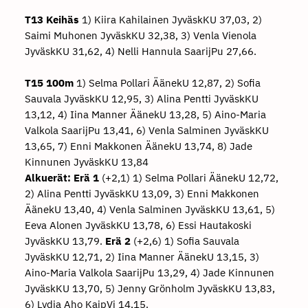
T13 Keihäs
1) Kiira Kahilainen JyväskKU 37,03, 2)
Saimi Muhonen JyväskKU 32,38, 3) Venla Vienola
JyväskKU 31,62, 4) Nelli Hannula SaarijPu 27,66.
T15 100m
1) Selma Pollari ÄänekU 12,87, 2) Sofia
Sauvala JyväskKU 12,95, 3) Alina Pentti JyväskKU
13,12, 4) Iina Manner ÄänekU 13,28, 5) Aino-Maria
Valkola SaarijPu 13,41, 6) Venla Salminen JyväskKU
13,65, 7) Enni Makkonen ÄänekU 13,74, 8) Jade
Kinnunen JyväskKU 13,84
Alkuerät:
Erä 1
(+2,1) 1) Selma Pollari ÄänekU 12,72,
2) Alina Pentti JyväskKU 13,09, 3) Enni Makkonen
ÄänekU 13,40, 4) Venla Salminen JyväskKU 13,61, 5)
Eeva Alonen JyväskKU 13,78, 6) Essi Hautakoski
JyväskKU 13,79.
Erä 2
(+2,6) 1) Sofia Sauvala
JyväskKU 12,71, 2) Iina Manner ÄänekU 13,15, 3)
Aino-Maria Valkola SaarijPu 13,29, 4) Jade Kinnunen
JyväskKU 13,70, 5) Jenny Grönholm JyväskKU 13,83,
6) Lydia Aho KaipVi 14,15.