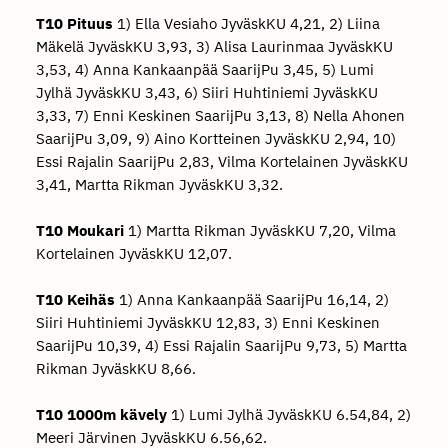
T10 Pituus
1) Ella Vesiaho JyväskKU 4,21, 2) Liina
Mäkelä JyväskKU 3,93, 3) Alisa Laurinmaa JyväskKU
3,53, 4) Anna Kankaanpää SaarijPu 3,45, 5) Lumi
Jylhä JyväskKU 3,43, 6) Siiri Huhtiniemi JyväskKU
3,33, 7) Enni Keskinen SaarijPu 3,13, 8) Nella Ahonen
SaarijPu 3,09, 9) Aino Kortteinen JyväskKU 2,94, 10)
Essi Rajalin SaarijPu 2,83, Vilma Kortelainen JyväskKU
3,41, Martta Rikman JyväskKU 3,32.
T10 Moukari
1) Martta Rikman JyväskKU 7,20, Vilma
Kortelainen JyväskKU 12,07.
T10 Keihäs
1) Anna Kankaanpää SaarijPu 16,14, 2)
Siiri Huhtiniemi JyväskKU 12,83, 3) Enni Keskinen
SaarijPu 10,39, 4) Essi Rajalin SaarijPu 9,73, 5) Martta
Rikman JyväskKU 8,66.
T10 1000m kävely
1) Lumi Jylhä JyväskKU 6.54,84, 2)
Meeri Järvinen JyväskKU 6.56,62.