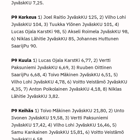
JyväskKU 7,25.
P9 Korkeus
1) Joel Raitio JyväskKU 125, 2) Vilho Lohi
JyväskKU 104, 3) Tuukka Ylönen JyväskKU 101, 4)
Lucas Ojala KarstKi 98, 5) Akseli Roimela JyväskKU 98,
6) Niklas Lähitie JyväskKU 85, Johannes Huttunen
SaarijPu 90.
P9 Kuula
1) Lucas Ojala KarstKi 6,77, 2) Vertti
Paksuniemi JyväskKU 6,69, 3) Ruuben Oittinen
SaarijPu 6,68, 4) Toivo Mäkinen JyväskKU 6,51, 5)
Vilho Lohi JyväskKU 4,78, 6) Voitto Veistämö JyväskKU
4,35, 7) Anton Poikolainen JyväskKU 4,18, 8) Niklas
Lähitie JyväskKU 3,82.
P9 Keihäs
1) Toivo Mäkinen JyväskKU 21,80, 2) Unto
Iivonen JyväskKU 19,58, 3) Vertti Paksuniemi
JyväskKU 17,42, 4) Vilho Lohi JyväskKU 16,46, 5)
Samu Kankainen JyväskKU 15,81, 6) Voitto Veistämö
JyväskKU 6,58.