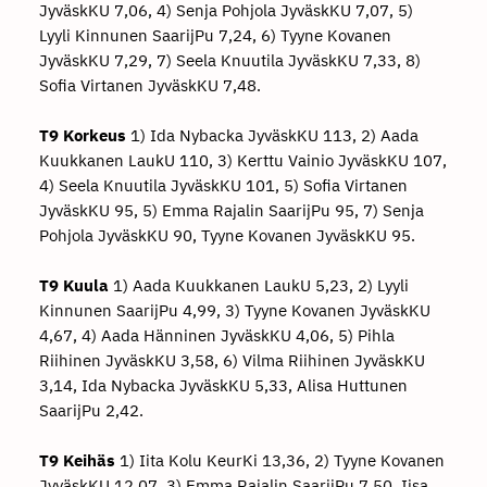
JyväskKU 7,06, 4) Senja Pohjola JyväskKU 7,07, 5)
Lyyli Kinnunen SaarijPu 7,24, 6) Tyyne Kovanen
JyväskKU 7,29, 7) Seela Knuutila JyväskKU 7,33, 8)
Sofia Virtanen JyväskKU 7,48.
T9 Korkeus
1) Ida Nybacka JyväskKU 113, 2) Aada
Kuukkanen LaukU 110, 3) Kerttu Vainio JyväskKU 107,
4) Seela Knuutila JyväskKU 101, 5) Sofia Virtanen
JyväskKU 95, 5) Emma Rajalin SaarijPu 95, 7) Senja
Pohjola JyväskKU 90, Tyyne Kovanen JyväskKU 95.
T9 Kuula
1) Aada Kuukkanen LaukU 5,23, 2) Lyyli
Kinnunen SaarijPu 4,99, 3) Tyyne Kovanen JyväskKU
4,67, 4) Aada Hänninen JyväskKU 4,06, 5) Pihla
Riihinen JyväskKU 3,58, 6) Vilma Riihinen JyväskKU
3,14, Ida Nybacka JyväskKU 5,33, Alisa Huttunen
SaarijPu 2,42.
T9 Keihäs
1) Iita Kolu KeurKi 13,36, 2) Tyyne Kovanen
JyväskKU 12,07, 3) Emma Rajalin SaarijPu 7,50, Iisa