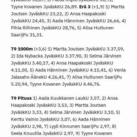
Tyyne Kovanen JyväskKU 26,89.
Erä 3
(+1,9) 1) Martta
Joutsen JyväskKU 23,22, 2) Ansa Haapakoski
JyväskKU 24,45, 3) Aada Hänninen JyväskKU 26,66, 4)
Pihla Riihinen JyväskKU 28,76, 5) Alisa Huttunen
SaarijPu 31,31.
T9 1000m
(+3,6) 1) Martta Joutsen JyväskKU 3.37,59,
2) Ida Nybacka JyväskKU 3.37,90, 3) Selma Järvinen
JyväskKU 3.40,17, 4) Ansa Haapakoski JyväskKU
4.11,00, 5) Aada Hänninen JyväskKU 4.15,41, 6) Venla
Jalasaho ÄänekU 4.26,41, 7) Alisa Huttunen SaarijPu
5.20,94, Tyyne Kovanen JyväskKU 4.46,76.
T9 Pituus
1) Aada Kuukkanen LaukU 3,57, 2) Ansa
Haapakoski JyväskKU 3,53, 3) Martta Joutsen
JyväskKU 3,33, 4) Selma Järvinen JyväskKU 3,10, 5)
Kerttu Vainio JyväskKU 3,07, 6) Aada Hänninen
JyväskKU 2,98, 7) Lyyli Kinnunen SaarijPu 2,97, 8)
Seela Knuutila JyväskKU 2,97, 9) Tyyne Kovanen