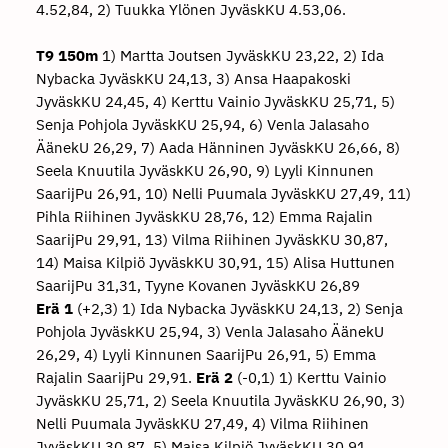
4.52,84, 2) Tuukka Ylönen JyväskKU 4.53,06.
T9 150m
1) Martta Joutsen JyväskKU 23,22, 2) Ida
Nybacka JyväskKU 24,13, 3) Ansa Haapakoski
JyväskKU 24,45, 4) Kerttu Vainio JyväskKU 25,71, 5)
Senja Pohjola JyväskKU 25,94, 6) Venla Jalasaho
ÄänekU 26,29, 7) Aada Hänninen JyväskKU 26,66, 8)
Seela Knuutila JyväskKU 26,90, 9) Lyyli Kinnunen
SaarijPu 26,91, 10) Nelli Puumala JyväskKU 27,49, 11)
Pihla Riihinen JyväskKU 28,76, 12) Emma Rajalin
SaarijPu 29,91, 13) Vilma Riihinen JyväskKU 30,87,
14) Maisa Kilpiö JyväskKU 30,91, 15) Alisa Huttunen
SaarijPu 31,31, Tyyne Kovanen JyväskKU 26,89
Erä 1
(+2,3) 1) Ida Nybacka JyväskKU 24,13, 2) Senja
Pohjola JyväskKU 25,94, 3) Venla Jalasaho ÄänekU
26,29, 4) Lyyli Kinnunen SaarijPu 26,91, 5) Emma
Rajalin SaarijPu 29,91.
Erä 2
(-0,1) 1) Kerttu Vainio
JyväskKU 25,71, 2) Seela Knuutila JyväskKU 26,90, 3)
Nelli Puumala JyväskKU 27,49, 4) Vilma Riihinen
JyväskKU 30,87, 5) Maisa Kilpiö JyväskKU 30,91,