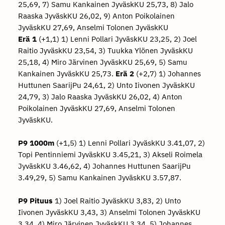
25,69, 7) Samu Kankainen JyväskKU 25,73, 8) Jalo
Raaska JyväskKU 26,02, 9) Anton Poikolainen
JyväskKU 27,69, Anselmi Tolonen JyväskKU
Erä 1
(+1,1) 1) Lenni Pollari JyväskKU 23,25, 2) Joel
Raitio JyväskKU 23,54, 3) Tuukka Ylönen JyväskKU
25,18, 4) Miro Järvinen JyväskKU 25,69, 5) Samu
Kankainen JyväskKU 25,73.
Erä 2
(+2,7) 1) Johannes
Huttunen SaarijPu 24,61, 2) Unto Iivonen JyväskKU
24,79, 3) Jalo Raaska JyväskKU 26,02, 4) Anton
Poikolainen JyväskKU 27,69, Anselmi Tolonen
JyväskKU.
P9 1000m
(+1,5) 1) Lenni Pollari JyväskKU 3.41,07, 2)
Topi Pentinniemi JyväskKU 3.45,21, 3) Akseli Roimela
JyväskKU 3.46,62, 4) Johannes Huttunen SaarijPu
3.49,29, 5) Samu Kankainen JyväskKU 3.57,87.
P9 Pituus
1) Joel Raitio JyväskKU 3,83, 2) Unto
Iivonen JyväskKU 3,43, 3) Anselmi Tolonen JyväskKU
3,34, 4) Miro Järvinen JyväskKU 3,34, 5) Johannes