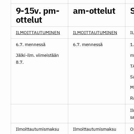
9-15v. pm-
am-ottelut
ottelut
ILMOITTAUTUMINEN
ILMOITTAUTUMINEN
I
6.7. mennessä
6.7. mennessä
1
Jälki-ilm. viimeistään
m
8.7.
T
S
M
R
Il
s
Ilmoittautumismaksu
Ilmoittautumismaksu
O