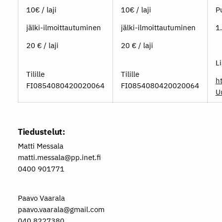
10€ / laji
10€ / laji
P
jälki-ilmoittautuminen
jälki-ilmoittautuminen
1
20 € / laji
20 € / laji
Li
Tilille
Tilille
h
FI0854080420020064
FI0854080420020064
U
Tiedustelut:
Matti Messala
matti.messala@pp.inet.fi
0400 901771
Paavo Vaarala
paavo.vaarala@gmail.com
040 8227380