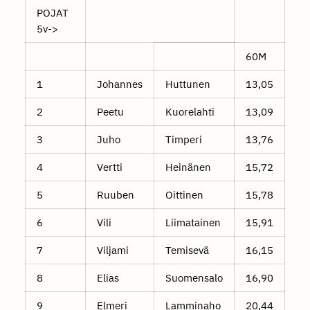
POJAT
5v->
60M
1
Johannes
Huttunen
13,05
2
Peetu
Kuorelahti
13,09
3
Juho
Timperi
13,76
4
Vertti
Heinänen
15,72
5
Ruuben
Oittinen
15,78
6
Vili
Liimatainen
15,91
7
Viljami
Temisevä
16,15
8
Elias
Suomensalo
16,90
9
Elmeri
Lamminaho
20,44