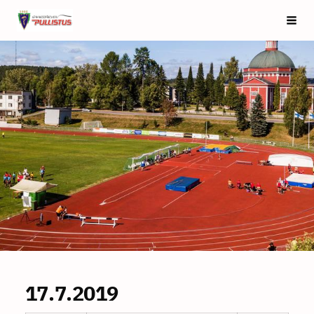
Siirry
Saarijärven Pullistus
Vali
sivun
sisältöön
17.7.2019