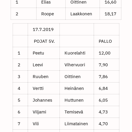
1
Elias
Oittinen
16,60
2
Roope
Laakkonen
18,17
17.7.2019
POJAT 5V.
PALLO
1
Peetu
Kuorelahti
12,00
2
Leevi
Vihervuori
7,90
3
Ruuben
Oittinen
7,86
4
Vertti
Heinänen
6,84
5
Johannes
Huttunen
6,05
6
Viljami
Temisevä
4,73
7
Vili
Liimatainen
4,70