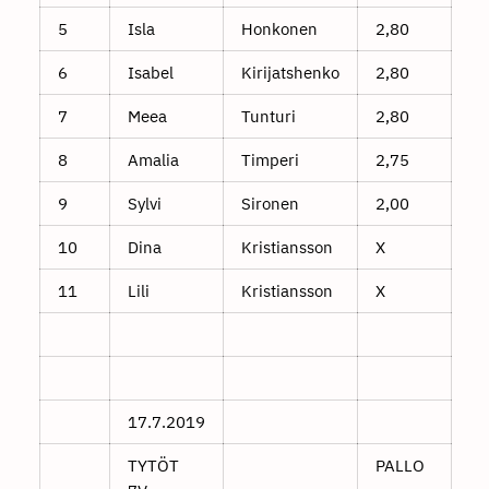
5
Isla
Honkonen
2,80
6
Isabel
Kirijatshenko
2,80
7
Meea
Tunturi
2,80
8
Amalia
Timperi
2,75
9
Sylvi
Sironen
2,00
10
Dina
Kristiansson
X
11
Lili
Kristiansson
X
17.7.2019
TYTÖT
PALLO