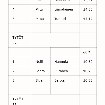
4
Piitu
Liimatainen
14,58
5
Miisa
Tunturi
17,19
TYTÖT
9v.
60M
1
Nelli
Hannula
10,60
2
Saara
Puranen
10,70
3
Silja
Eerola
10,83
TYTÖT
11v.