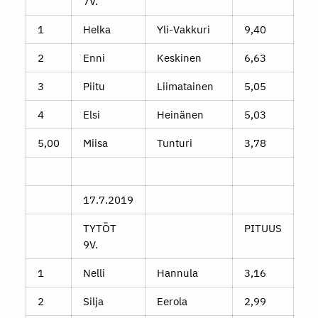
7V.
1
Helka
Yli-Vakkuri
9,40
2
Enni
Keskinen
6,63
3
Piitu
Liimatainen
5,05
4
Elsi
Heinänen
5,03
5,00
Miisa
Tunturi
3,78
17.7.2019
TYTÖT
PITUUS
9V.
1
Nelli
Hannula
3,16
2
Silja
Eerola
2,99