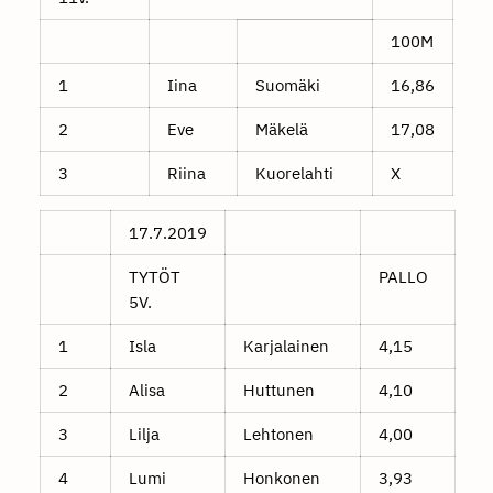
100M
1
Iina
Suomäki
16,86
2
Eve
Mäkelä
17,08
3
Riina
Kuorelahti
X
17.7.2019
TYTÖT
PALLO
5V.
1
Isla
Karjalainen
4,15
2
Alisa
Huttunen
4,10
3
Lilja
Lehtonen
4,00
4
Lumi
Honkonen
3,93