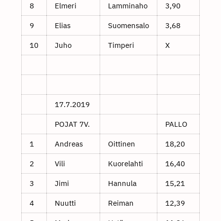
8
Elmeri
Lamminaho
3,90
9
Elias
Suomensalo
3,68
10
Juho
Timperi
X
17.7.2019
POJAT 7V.
PALLO
1
Andreas
Oittinen
18,20
2
Vili
Kuorelahti
16,40
3
Jimi
Hannula
15,21
4
Nuutti
Reiman
12,39