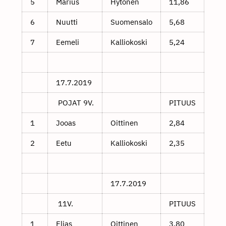
5
Marius
Hytönen
11,86
6
Nuutti
Suomensalo
5,68
7
Eemeli
Kalliokoski
5,24
17.7.2019
POJAT 9V.
PITUUS
1
Jooas
Oittinen
2,84
2
Eetu
Kalliokoski
2,35
17.7.2019
11V.
PITUUS
1
Elias
Oittinen
3,80